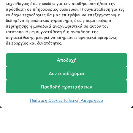
τεχνολογίες όπως cookies για την αποθήκευση ή/και την
ΜΕΝΟΥ
πρόσβαση σε πληροφορίες συσκευών. Η συγκατάθεση για τις
εν λόγω τεχνολογίες θα μας επιτρέψει να επεξεργαστούμε
δεδομένα προσωπικού χαρακτήρα, όπως συμπεριφορά
Ο Λογαριασμός μου
περιήγησης ή μοναδικά αναγνωριστικά σε αυτόν τον
Σύγκριση Προϊόντων
ιστότοπο. Η μη συγκατάθεση ή η ανάκληση της
Wishlist
συγκατάθεσης, μπορεί να επηρεάσει αρνητικά ορισμένες
λειτουργίες και δυνατότητες.
Καλάθι
Shop
Αποδοχή
Δεν αποδέχομαι
ΣΧΕΤΙΚΑ ΜΕ ΕΜΑΣ
Προβολή προτιμήσεων
Σχετικά με εμάς
Επικοινωνία
Πολιτική Cookies
Πολιτική Απορρήτου
Shop
Φίλτρα
Wishlist
Καλάθι
Σύγκριση
Ο Λογαριασμός μου