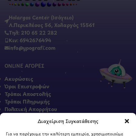
Holargos Center (Ισόγειο)
Λ.Περικλέους 56, Χολαργός 15561
Τηλ: 210 65 22 282
Κιν: 6942676494
info@ypografi.com
ONLINE ΑΓΟΡΕΣ
Ακυρώσεις
Όροι Επιστροφών
Τρόποι Αποστολής
Τρόποι Πληρωμής
Πολιτική Απορρήτου
Όροι & Προϋποθέσεις
Διαχείριση Συγκατάθεσης
Για να παρέχουμε την καλύτερη εμπειρία, χρησιμοποιούμε