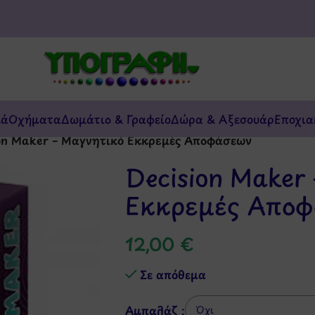
κά
Οχήματα
Δωμάτιο & Γραφείο
Δώρα & Αξεσουάρ
Εποχια
on Maker – Μαγνητικό Εκκρεμές Αποφάσεων
Decision Maker
Εκκρεμές Απο
12,00
€
Σε απόθεμα
Αμπαλάζ :