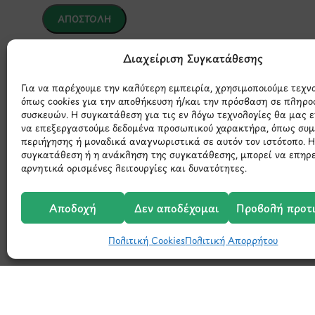
*Αυτός ο ιστότοπος προστατεύεται από το σύστημα reCAPTCHA 
Διαχείριση Συγκατάθεσης
της Google.
Για να παρέχουμε την καλύτερη εμπειρία, χρησιμοποιούμε τεχν
όπως cookies για την αποθήκευση ή/και την πρόσβαση σε πληρο
συσκευών. Η συγκατάθεση για τις εν λόγω τεχνολογίες θα μας 
να επεξεργαστούμε δεδομένα προσωπικού χαρακτήρα, όπως συ
περιήγησης ή μοναδικά αναγνωριστικά σε αυτόν τον ιστότοπο. 
συγκατάθεση ή η ανάκληση της συγκατάθεσης, μπορεί να επηρ
αρνητικά ορισμένες λειτουργίες και δυνατότητες.
Μάθετε 
Αποδοχή
Δεν αποδέχομαι
Προβολή προτ
Πολιτική Cookies
Πολιτική Απορρήτου