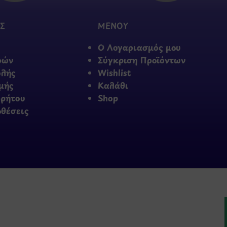
Σ
ΜΕΝΟΥ
Ο Λογαριασμός μου
φών
Σύγκριση Προϊόντων
ολής
Wishlist
μής
Καλάθι
ρρήτου
Shop
οθέσεις