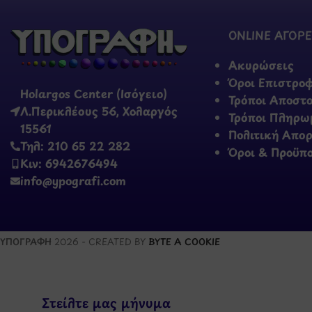
ONLINE ΑΓΟΡΕ
Ακυρώσεις
Όροι Επιστρο
Holargos Center (Ισόγειο)
Τρόποι Αποστ
Λ.Περικλέους 56, Χολαργός
Τρόποι Πληρω
15561
Πολιτική Απο
Τηλ: 210 65 22 282
Όροι & Προϋπ
Κιν: 6942676494
info@ypografi.com
ΥΠΟΓΡΑΦΗ
2026 - CREATED BY
BYTE A COOKIE
Στείλτε μας μήνυμα