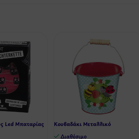
ως Led Μπαταρίας
Kουβαδάκι Μεταλλικό
Διαθέσιμo