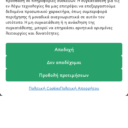
πρόσβαση σε πληροφορίες συσκευών. Η συγκατάθεση για τις
εν λόγω τεχνολογίες θα μας επιτρέψει να επεξεργαστούμε
δεδομένα προσωπικού χαρακτήρα, όπως συμπεριφορά
210 6522282
περιήγησης ή μοναδικά αναγνωριστικά σε αυτόν τον
ιστότοπο. Η μη συγκατάθεση ή η ανάκληση της
συγκατάθεσης, μπορεί να επηρεάσει αρνητικά ορισμένες
info@ypografi.com
λειτουργίες και δυνατότητες.
Έχετε ερωτήσεις σχετικά με ένα προϊόν ή μια
Αποδοχή
παραγγελία; Στείλτε μας ένα email και θα
επικοινωνήσουμε σύντομα μαζί σας.
Δεν αποδέχομαι
Προβολή προτιμήσεων
Πολιτική Cookies
Πολιτική Απορρήτου
Shop
Wishlist
Καλάθι
Σύγκριση
Ο Λογαριασμός μου