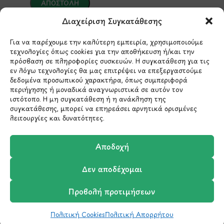
Διαχείριση Συγκατάθεσης
*Αυτός ο ιστότοπος προστατεύεται από το σύστημα
reCAPTCHA και ισχύουν η
Πολιτική Απορρήτου
και οι
Όροι Παροχής Υπηρεσιών
της Google.
Για να παρέχουμε την καλύτερη εμπειρία, χρησιμοποιούμε
τεχνολογίες όπως cookies για την αποθήκευση ή/και την
πρόσβαση σε πληροφορίες συσκευών. Η συγκατάθεση για τις
εν λόγω τεχνολογίες θα μας επιτρέψει να επεξεργαστούμε
δεδομένα προσωπικού χαρακτήρα, όπως συμπεριφορά
ΣΤΟΙΧΕΙΑ ΕΠΙΚΟΙΝΩΝΙΑΣ
περιήγησης ή μοναδικά αναγνωριστικά σε αυτόν τον
ιστότοπο. Η μη συγκατάθεση ή η ανάκληση της
συγκατάθεσης, μπορεί να επηρεάσει αρνητικά ορισμένες
Holargos Center (Ισόγειο)
λειτουργίες και δυνατότητες.
Λ.Περικλέους 56,
Χολαργός 15561
Αποδοχή
210 6522282
Δεν αποδέχομαι
Προβολή προτιμήσεων
info@ypografi.com
Πολιτική Cookies
Πολιτική Απορρήτου
Shop
Wishlist
Καλάθι
Σύγκριση
Ο Λογαριασμός μου