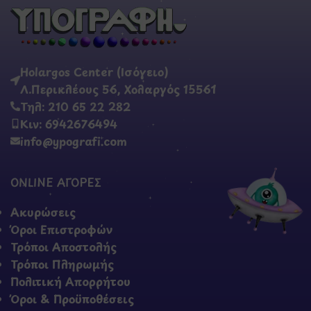
Holargos Center (Ισόγειο)
Λ.Περικλέους 56, Χολαργός 15561
Τηλ: 210 65 22 282
Κιν: 6942676494
info@ypografi.com
ONLINE ΑΓΟΡΕΣ
Ακυρώσεις
Όροι Επιστροφών
Τρόποι Αποστολής
Τρόποι Πληρωμής
Πολιτική Απορρήτου
Όροι & Προϋποθέσεις