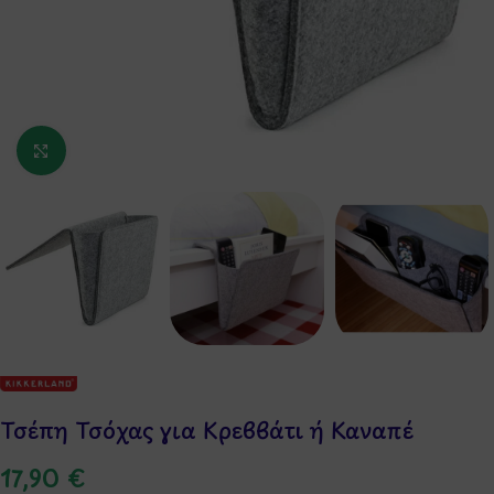
Κάντε κλικ για μεγέθυνση
Τσέπη Τσόχας για Κρεββάτι ή Καναπέ
17,90
€