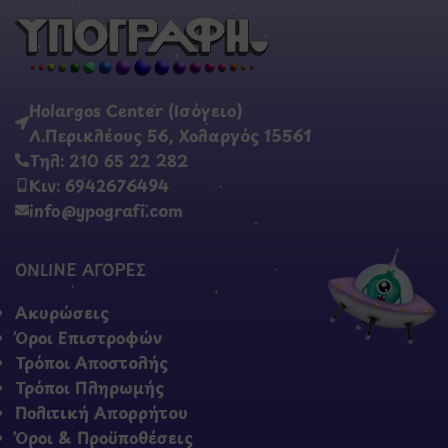
Holargos Center (Ισόγειο)
Λ.Περικλέους 56, Χολαργός 15561
Τηλ: 210 65 22 282
Κιν: 6942676494
info@ypografi.com
ONLINE ΑΓΟΡΕΣ
Ακυρώσεις
Όροι Επιστροφών
Τρόποι Αποστολής
Τρόποι Πληρωμής
Πολιτική Απορρήτου
Όροι & Προϋποθέσεις