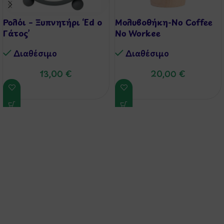
Ρολόι – Ξυπνητήρι ‘Ed ο
Μολυβοθήκη-No Coffee
Γάτος’
No Workee
Διαθέσιμo
Διαθέσιμo
13,00
€
20,00
€