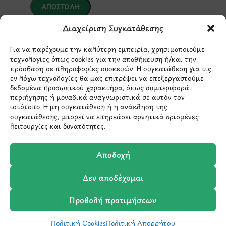
Διαχείριση Συγκατάθεσης
*Αυτός ο ιστότοπος προστατεύεται από το σύστημα
reCAPTCHA και ισχύουν η
Πολιτική Απορρήτου
και οι
Όροι Παροχής Υπηρεσιών
της Google.
Για να παρέχουμε την καλύτερη εμπειρία, χρησιμοποιούμε
τεχνολογίες όπως cookies για την αποθήκευση ή/και την
πρόσβαση σε πληροφορίες συσκευών. Η συγκατάθεση για τις
εν λόγω τεχνολογίες θα μας επιτρέψει να επεξεργαστούμε
ΣΤΟΙΧΕΙΑ ΕΠΙΚΟΙΝΩΝΙΑΣ
δεδομένα προσωπικού χαρακτήρα, όπως συμπεριφορά
περιήγησης ή μοναδικά αναγνωριστικά σε αυτόν τον
ιστότοπο. Η μη συγκατάθεση ή η ανάκληση της
Holargos Center (Ισόγειο)
συγκατάθεσης, μπορεί να επηρεάσει αρνητικά ορισμένες
λειτουργίες και δυνατότητες.
Λ.Περικλέους 56,
Χολαργός 15561
Αποδοχή
210 6522282
Δεν αποδέχομαι
info@ypografi.com
Προβολή προτιμήσεων
Πολιτική Cookies
Πολιτική Απορρήτου