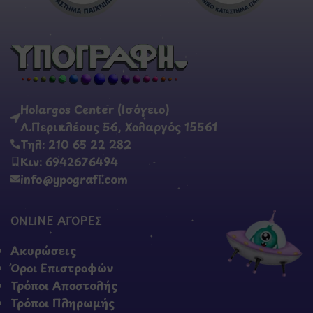
Holargos Center (Ισόγειο)
Λ.Περικλέους 56, Χολαργός 15561
Τηλ: 210 65 22 282
Κιν: 6942676494
info@ypografi.com
ONLINE ΑΓΟΡΕΣ
Ακυρώσεις
Όροι Επιστροφών
Τρόποι Αποστολής
Τρόποι Πληρωμής