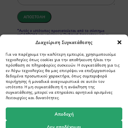
*Αυτός ο ιστότοπος προστατεύεται από το σύστημα
reCAPTCHA και ισχύουν η
Πολιτική Απορρήτου
και οι
Όροι Παροχής Υπηρεσιών
της Google.
Διαχείριση Συγκατάθεσης
Για να παρέχουμε την καλύτερη εμπειρία, χρησιμοποιούμε
τεχνολογίες όπως cookies για την αποθήκευση ή/και την
ΣΤΟΙΧΕΙΑ ΕΠΙΚΟΙΝΩΝΙΑΣ
πρόσβαση σε πληροφορίες συσκευών. Η συγκατάθεση για τις
εν λόγω τεχνολογίες θα μας επιτρέψει να επεξεργαστούμε
δεδομένα προσωπικού χαρακτήρα, όπως συμπεριφορά
Holargos Center (Ισόγειο)
περιήγησης ή μοναδικά αναγνωριστικά σε αυτόν τον
Λ.Περικλέους 56,
ιστότοπο. Η μη συγκατάθεση ή η ανάκληση της
συγκατάθεσης, μπορεί να επηρεάσει αρνητικά ορισμένες
Χολαργός 15561
λειτουργίες και δυνατότητες.
210 6522282
Αποδοχή
info@ypografi.com
Δεν αποδέχομαι