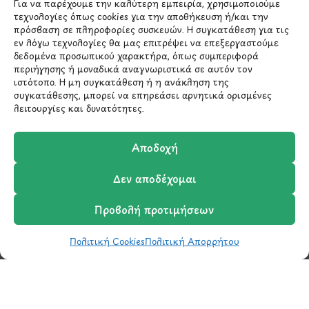
Για να παρέχουμε την καλύτερη εμπειρία, χρησιμοποιούμε
*Αυτός ο ιστότοπος προστατεύεται από το σύστημα
τεχνολογίες όπως cookies για την αποθήκευση ή/και την
reCAPTCHA και ισχύουν η
Πολιτική Απορρήτου
και οι
πρόσβαση σε πληροφορίες συσκευών. Η συγκατάθεση για τις
Όροι Παροχής Υπηρεσιών
της Google.
εν λόγω τεχνολογίες θα μας επιτρέψει να επεξεργαστούμε
δεδομένα προσωπικού χαρακτήρα, όπως συμπεριφορά
περιήγησης ή μοναδικά αναγνωριστικά σε αυτόν τον
ιστότοπο. Η μη συγκατάθεση ή η ανάκληση της
ΣΤΟΙΧΕΙΑ ΕΠΙΚΟΙΝΩΝΙΑΣ
συγκατάθεσης, μπορεί να επηρεάσει αρνητικά ορισμένες
λειτουργίες και δυνατότητες.
Holargos Center (Ισόγειο)
Λ.Περικλέους 56,
Αποδοχή
Χολαργός 15561
Δεν αποδέχομαι
210 6522282
Προβολή προτιμήσεων
info@ypografi.com
Πολιτική Cookies
Πολιτική Απορρήτου
Shop
Wishlist
Καλάθι
Σύγκριση
Ο Λογαριασμός μου
Έχετε ερωτήσεις σχετικά με ένα προϊόν ή μια
παραγγελία; Στείλτε μας ένα email και θα