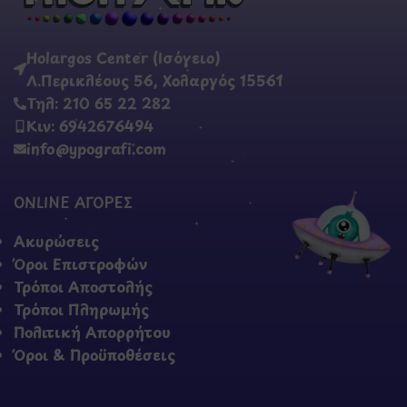
Holargos Center (Ισόγειο)
Λ.Περικλέους 56, Χολαργός 15561
Τηλ: 210 65 22 282
Κιν: 6942676494
info@ypografi.com
ONLINE ΑΓΟΡΕΣ
Ακυρώσεις
Όροι Επιστροφών
Τρόποι Αποστολής
Τρόποι Πληρωμής
Πολιτική Απορρήτου
Όροι & Προϋποθέσεις