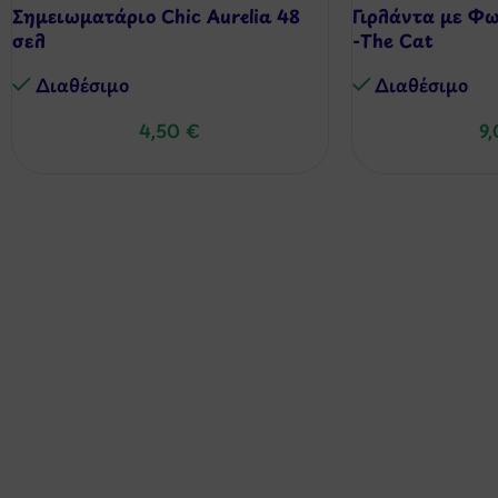
Σημειωματάριο Chic Aurelia 48
Γιρλάντα με Φ
σελ
-The Cat
Διαθέσιμo
Διαθέσιμo
4,50
€
9