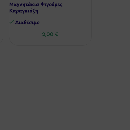
Mαγνητάκια Φιγούρες
-23%
Καραγκιόζη
Catwoman Κ
Διαθέσιμo
Διαθέσιμo
2,00
€
22,