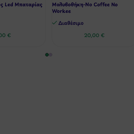
ως Led Μπαταρίας
Μολυβοθήκη-No Coffee No
Workee
Διαθέσιμo
,00
€
20,00
€