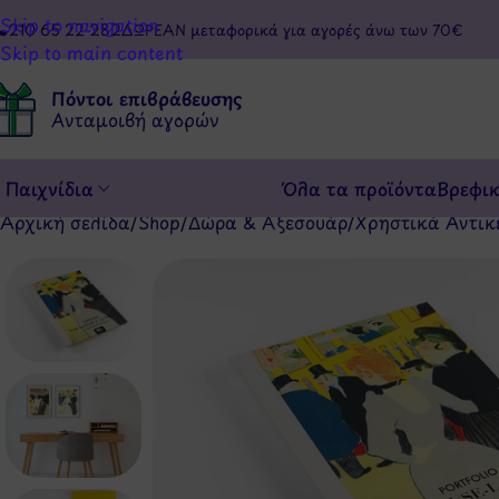
Skip to navigation
210 65 22 282
ΔΩΡΕΑΝ μεταφορικά για αγορές άνω των 70€
Skip to main content
Πόντοι επιβράβευσης
Ανταμοιβή αγορών
Παιχνίδια
Όλα τα προϊόντα
Βρεφι
Αρχική σελίδα
/
Shop
/
Δώρα & Αξεσουάρ
/
Χρηστικά Αντικ