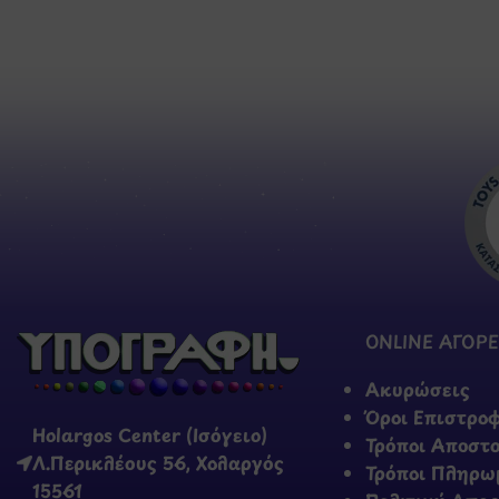
ONLINE ΑΓΟΡΕ
Ακυρώσεις
Όροι Επιστρο
Holargos Center (Ισόγειο)
Τρόποι Αποστ
Λ.Περικλέους 56, Χολαργός
Τρόποι Πληρω
15561