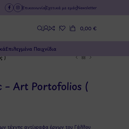
Επικοινωνία
Σχετικά με εμάς
Newsletter
0,00
€
κά
Επιλεγμένα Παιχνίδια
ς )
 – Art Portofolios (
)
ργων τέχνης αντίγραφα έργων του Γάλλου