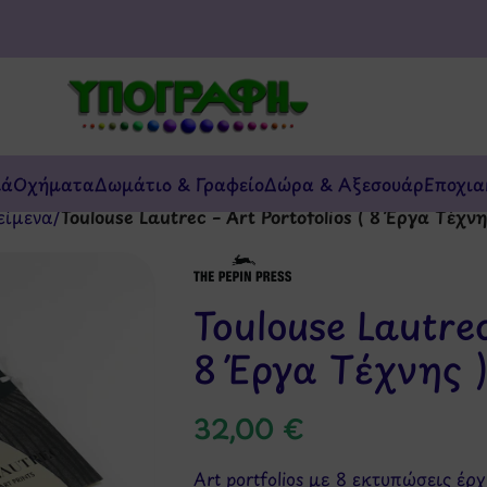
κά
Οχήματα
Δωμάτιο & Γραφείο
Δώρα & Αξεσουάρ
Εποχια
είμενα
/
Toulouse Lautrec – Art Portofolios ( 8 Έργα Τέχνη
Toulouse Lautrec
8 Έργα Τέχνης 
32,00
€
Art portfolios με 8 εκτυπώσεις έ