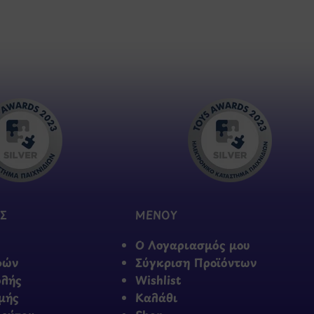
Σ
ΜΕΝΟΥ
Ο Λογαριασμός μου
φών
Σύγκριση Προϊόντων
ολής
Wishlist
μής
Καλάθι