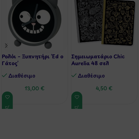
Ρολόι – Ξυπνητήρι ‘Ed ο
Σημειωματάριο Chic
Γάτος’
Aurelia 48 σελ
Διαθέσιμo
Διαθέσιμo
13,00
€
4,50
€