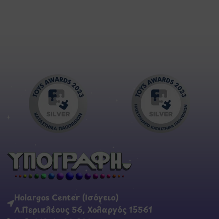
Holargos Center (Ισόγειο)
Λ.Περικλέους 56, Χολαργός 15561