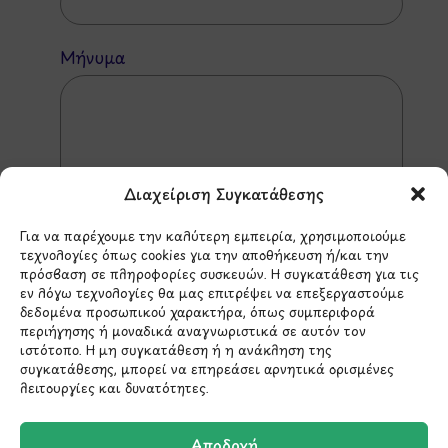
Μήνυμα
Διαχείριση Συγκατάθεσης
Για να παρέχουμε την καλύτερη εμπειρία, χρησιμοποιούμε
τεχνολογίες όπως cookies για την αποθήκευση ή/και την
πρόσβαση σε πληροφορίες συσκευών. Η συγκατάθεση για τις
εν λόγω τεχνολογίες θα μας επιτρέψει να επεξεργαστούμε
δεδομένα προσωπικού χαρακτήρα, όπως συμπεριφορά
περιήγησης ή μοναδικά αναγνωριστικά σε αυτόν τον
ιστότοπο. Η μη συγκατάθεση ή η ανάκληση της
*Αυτός ο ιστότοπος προστατεύεται από το σύστημα
συγκατάθεσης, μπορεί να επηρεάσει αρνητικά ορισμένες
reCAPTCHA και ισχύουν η
Πολιτική Απορρήτου
και οι
Όροι Παροχής Υπηρεσιών
της Google.
λειτουργίες και δυνατότητες.
Αποδοχή