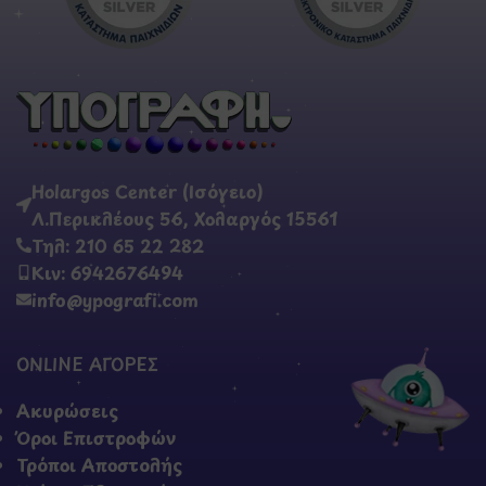
Holargos Center (Ισόγειο)
Λ.Περικλέους 56, Χολαργός 15561
Τηλ: 210 65 22 282
Κιν: 6942676494
info@ypografi.com
ONLINE ΑΓΟΡΕΣ
Ακυρώσεις
Όροι Επιστροφών
Τρόποι Αποστολής