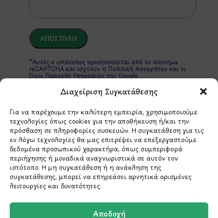
*Αυτός ο ιστότοπος προστατεύεται από το σύστημα
reCAPTCHA και ισχύουν η
Πολιτική Απορρήτου
και οι
Όροι Παροχής Υπηρεσιών
της Google.
Διαχείριση Συγκατάθεσης
Για να παρέχουμε την καλύτερη εμπειρία, χρησιμοποιούμε
ΣΤΟΙΧΕΙΑ ΕΠΙΚΟΙΝΩΝΙΑΣ
τεχνολογίες όπως cookies για την αποθήκευση ή/και την
πρόσβαση σε πληροφορίες συσκευών. Η συγκατάθεση για τις
εν λόγω τεχνολογίες θα μας επιτρέψει να επεξεργαστούμε
Holargos Center (Ισόγειο)
δεδομένα προσωπικού χαρακτήρα, όπως συμπεριφορά
Λ.Περικλέους 56,
περιήγησης ή μοναδικά αναγνωριστικά σε αυτόν τον
ιστότοπο. Η μη συγκατάθεση ή η ανάκληση της
Χολαργός 15561
συγκατάθεσης, μπορεί να επηρεάσει αρνητικά ορισμένες
λειτουργίες και δυνατότητες.
210 6522282
Αποδοχή