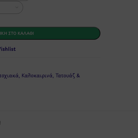
ΚΗ ΣΤΟ ΚΑΛΆΘΙ
shlist
ποχιακά
,
Καλοκαιρινά
,
Τατουάζ &
Η