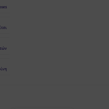
ses
ίτσι
Ετών
ρίνη