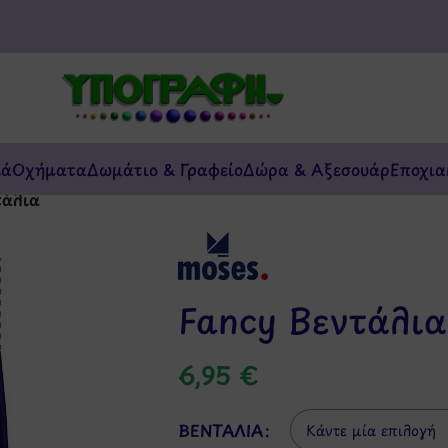
κά
Οχήματα
Δωμάτιο & Γραφείο
Δώρα & Αξεσουάρ
Εποχια
τάλια
Fancy Βεντάλια
6,95
€
ΒΕΝΤΆΛΙΑ