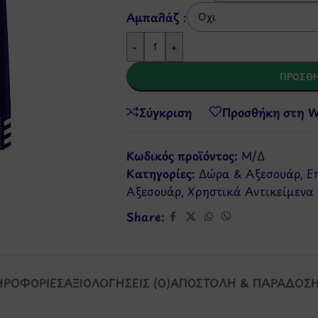
Αμπαλάζ :
-
+
ΠΡΟΣΘΉ
Σύγκριση
Προσθήκη στη Wi
Κωδικός προϊόντος:
Μ/Δ
Κατηγορίες:
Δώρα & Αξεσουάρ
,
Ε
Αξεσουάρ
,
Χρηστικά Αντικείμενα
Share:
ΗΡΟΦΟΡΊΕΣ
ΑΞΙΟΛΟΓΉΣΕΙΣ (0)
ΑΠΟΣΤΟΛΉ & ΠΑΡΆΔΟΣ