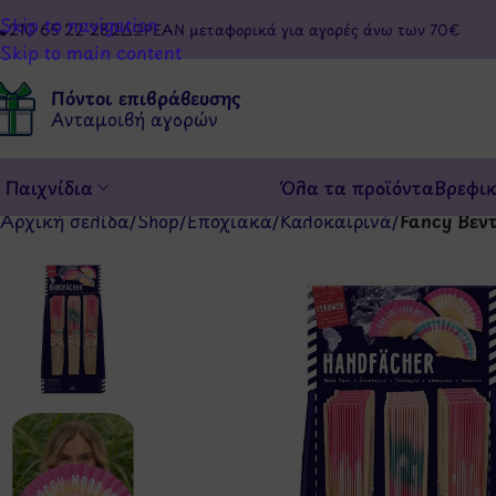
Skip to navigation
210 65 22 282
ΔΩΡΕΑΝ μεταφορικά για αγορές άνω των 70€
Skip to main content
Πόντοι επιβράβευσης
Ανταμοιβή αγορών
Παιχνίδια
Όλα τα προϊόντα
Βρεφι
Αρχική σελίδα
/
Shop
/
Εποχιακά
/
Καλοκαιρινά
/
Fancy Βεν