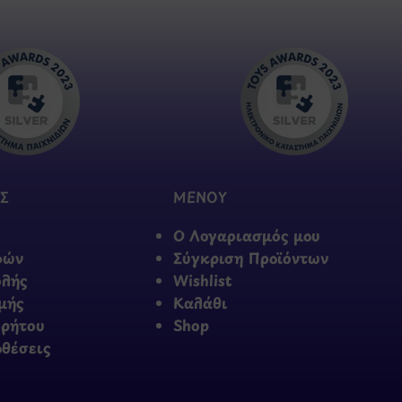
Σ
ΜΕΝΟΥ
Ο Λογαριασμός μου
φών
Σύγκριση Προϊόντων
ολής
Wishlist
μής
Καλάθι
ρρήτου
Shop
οθέσεις