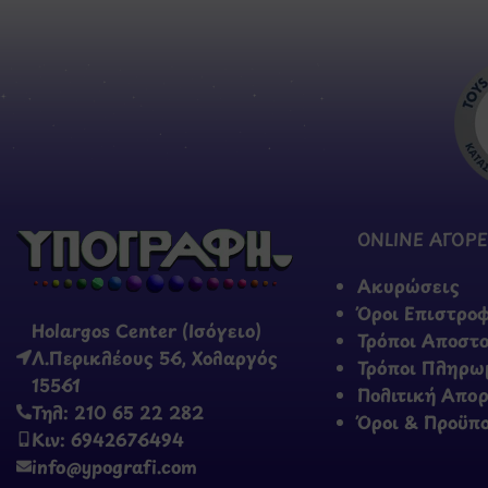
ONLINE ΑΓΟΡΕ
Ακυρώσεις
Όροι Επιστρο
Holargos Center (Ισόγειο)
Τρόποι Αποστ
Λ.Περικλέους 56, Χολαργός
Τρόποι Πληρω
15561
Πολιτική Απο
Τηλ: 210 65 22 282
Όροι & Προϋπ
Κιν: 6942676494
info@ypografi.com