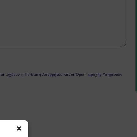
και ισχύουν η
Πολιτική Απορρήτου
και οι
Όροι Παροχής Υπηρεσιών