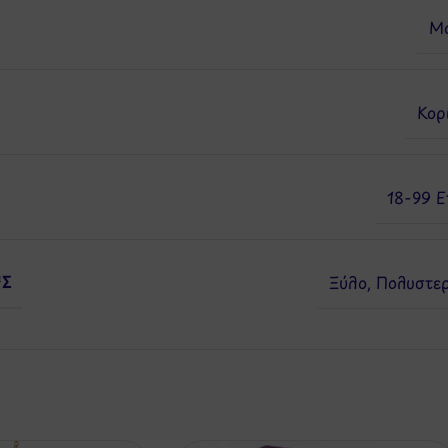
Mo
Κορ
18-99 
ΉΣ
Ξύλο
,
Πολυστε