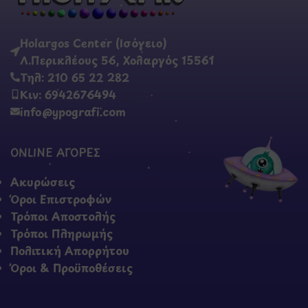
Holargos Center (Ισόγειο)
Λ.Περικλέους 56, Χολαργός 15561
Τηλ: 210 65 22 282
Κιν: 6942676494
info@ypografi.com
ONLINE ΑΓΟΡΕΣ
Ακυρώσεις
Όροι Επιστροφών
Τρόποι Αποστολής
Τρόποι Πληρωμής
Πολιτική Απορρήτου
Όροι & Προϋποθέσεις