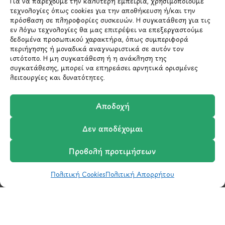
Για να παρέχουμε την καλύτερη εμπειρία, χρησιμοποιούμε
*Αυτός ο ιστότοπος προστατεύεται από το σύστημα
τεχνολογίες όπως cookies για την αποθήκευση ή/και την
reCAPTCHA και ισχύουν η
Πολιτική Απορρήτου
και οι
πρόσβαση σε πληροφορίες συσκευών. Η συγκατάθεση για τις
Όροι Παροχής Υπηρεσιών
της Google.
εν λόγω τεχνολογίες θα μας επιτρέψει να επεξεργαστούμε
δεδομένα προσωπικού χαρακτήρα, όπως συμπεριφορά
περιήγησης ή μοναδικά αναγνωριστικά σε αυτόν τον
ιστότοπο. Η μη συγκατάθεση ή η ανάκληση της
ΣΤΟΙΧΕΙΑ ΕΠΙΚΟΙΝΩΝΙΑΣ
συγκατάθεσης, μπορεί να επηρεάσει αρνητικά ορισμένες
λειτουργίες και δυνατότητες.
Holargos Center (Ισόγειο)
Λ.Περικλέους 56,
Αποδοχή
Χολαργός 15561
Δεν αποδέχομαι
210 6522282
Προβολή προτιμήσεων
info@ypografi.com
Πολιτική Cookies
Πολιτική Απορρήτου
Shop
Wishlist
Καλάθι
Σύγκριση
Ο Λογαριασμός μου
Έχετε ερωτήσεις σχετικά με ένα προϊόν ή μια
παραγγελία; Στείλτε μας ένα email και θα