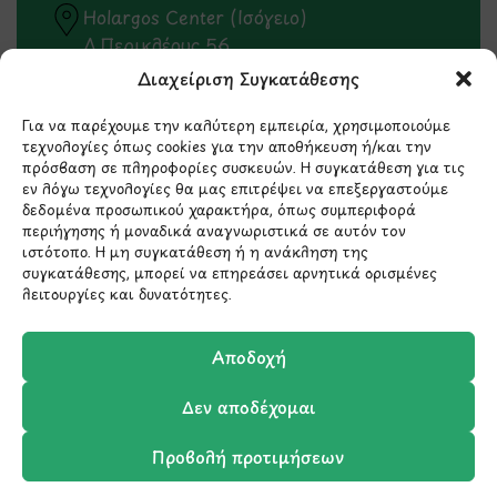
Holargos Center (Ισόγειο)
Λ.Περικλέους 56,
Χολαργός 15561
Διαχείριση Συγκατάθεσης
Για να παρέχουμε την καλύτερη εμπειρία, χρησιμοποιούμε
210 6522282
τεχνολογίες όπως cookies για την αποθήκευση ή/και την
πρόσβαση σε πληροφορίες συσκευών. Η συγκατάθεση για τις
εν λόγω τεχνολογίες θα μας επιτρέψει να επεξεργαστούμε
info@ypografi.com
δεδομένα προσωπικού χαρακτήρα, όπως συμπεριφορά
περιήγησης ή μοναδικά αναγνωριστικά σε αυτόν τον
ιστότοπο. Η μη συγκατάθεση ή η ανάκληση της
Έχετε ερωτήσεις σχετικά με ένα προϊόν ή μια
συγκατάθεσης, μπορεί να επηρεάσει αρνητικά ορισμένες
παραγγελία; Στείλτε μας ένα email και θα
λειτουργίες και δυνατότητες.
επικοινωνήσουμε σύντομα μαζί σας.
Αποδοχή
Δεν αποδέχομαι
Προβολή προτιμήσεων