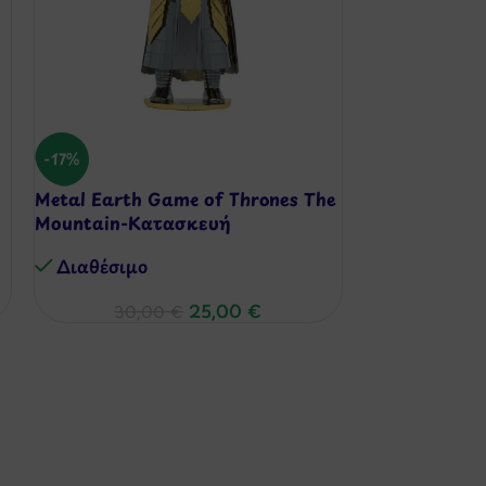
Metal Earth 
-17%
Κατασκευή
Metal Earth Game of Thrones The
Διαθέσιμo
Mountain-Κατασκευή
Διαθέσιμo
25,00
€
30,00
€