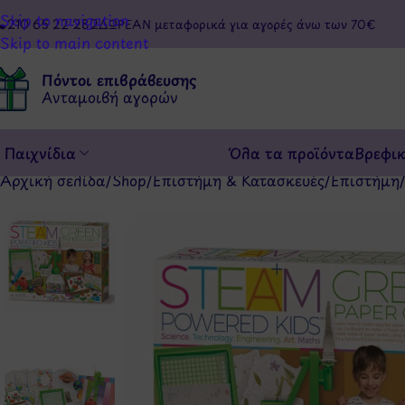
Skip to navigation
210 65 22 282
ΔΩΡΕΑΝ μεταφορικά για αγορές άνω των 70€
Skip to main content
Πόντοι επιβράβευσης
Ανταμοιβή αγορών
Παιχνίδια
Όλα τα προϊόντα
Βρεφι
Αρχική σελίδα
/
Shop
/
Επιστήμη & Κατασκευές
/
Επιστήμη