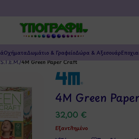
κά
Οχήματα
Δωμάτιο & Γραφείο
Δώρα & Αξεσουάρ
Εποχια
/
S.T.E.M.
/
4M Green Paper Craft
4M Green Paper
32,00
€
Εξαντλημένο