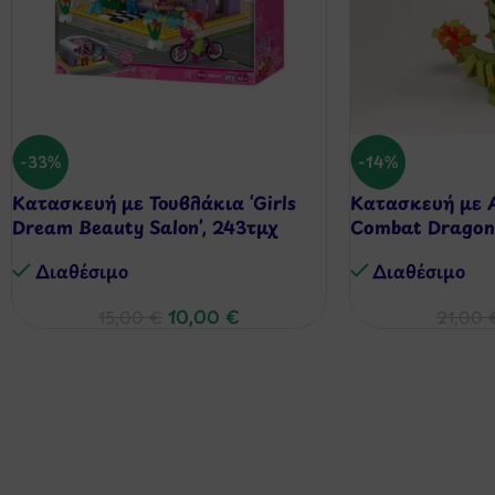
-33%
-14%
Κατασκευή με Τουβλάκια ‘Girls
Κατασκευή με 
Dream Beauty Salon’, 243τμχ
Combat Dragon
Διαθέσιμo
Διαθέσιμo
10,00
€
15,00
€
21,00