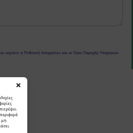
και ισχύουν η
Πολιτική Απορρήτου
και οι
Όροι Παροχής Υπηρεσιών
ολογίες
φορίες
επιτρέψει
πρώτοι τα νέα και τις π
μπεριφορά
Η μη
εάσει
μας.