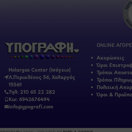
ONLINE ΑΓΟΡΕ
Ακυρώσεις
Όροι Επιστρο
Holargos Center (Ισόγειο)
Τρόποι Αποστ
Λ.Περικλέους 56, Χολαργός
Τρόποι Πληρω
15561
Πολιτική Απο
Τηλ: 210 65 22 282
Όροι & Προϋπ
Κιν: 6942676494
info@ypografi.com