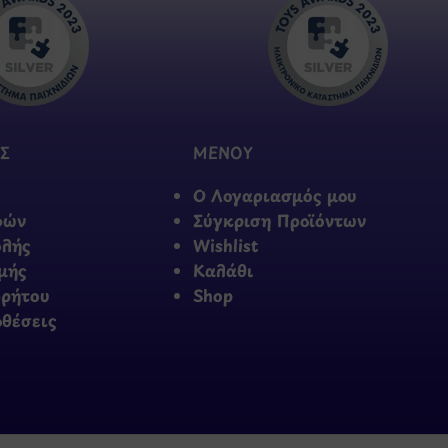
Σ
ΜΕΝΟΥ
Ο Λογαριασμός μου
φών
Σύγκριση Προϊόντων
ολής
Wishlist
μής
Καλάθι
ρρήτου
Shop
οθέσεις