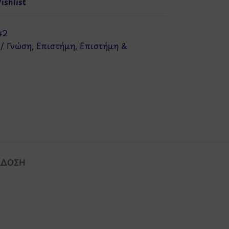
shlist
42
/ Γνώση
,
Επιστήμη
,
Επιστήμη &
ΆΔΟΣΗ