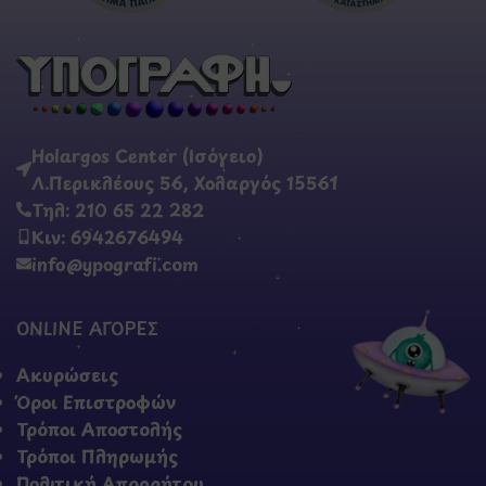
Holargos Center (Ισόγειο)
Λ.Περικλέους 56, Χολαργός 15561
Τηλ: 210 65 22 282
Κιν: 6942676494
info@ypografi.com
ONLINE ΑΓΟΡΕΣ
Ακυρώσεις
Όροι Επιστροφών
Τρόποι Αποστολής
Τρόποι Πληρωμής
Πολιτική Απορρήτου