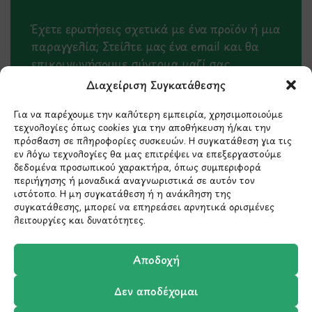
Έχετε ερωτήσεις σχετικά με ένα προϊόν ή μια
παραγγελία; Στείλτε μας ένα email και θα
επικοινωνήσουμε σύντομα μαζί σας.
Διαχείριση Συγκατάθεσης
Για να παρέχουμε την καλύτερη εμπειρία, χρησιμοποιούμε
τεχνολογίες όπως cookies για την αποθήκευση ή/και την
πρόσβαση σε πληροφορίες συσκευών. Η συγκατάθεση για τις
εν λόγω τεχνολογίες θα μας επιτρέψει να επεξεργαστούμε
δεδομένα προσωπικού χαρακτήρα, όπως συμπεριφορά
περιήγησης ή μοναδικά αναγνωριστικά σε αυτόν τον
ιστότοπο. Η μη συγκατάθεση ή η ανάκληση της
συγκατάθεσης, μπορεί να επηρεάσει αρνητικά ορισμένες
λειτουργίες και δυνατότητες.
Μάθετε πρώτοι τα νέα
και τις προσφορές
Αποδοχή
μας.
Δεν αποδέχομαι