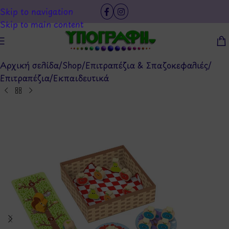
Skip to navigation
Skip to main content
Αρχική σελίδα
/
Shop
/
Επιτραπέζια & Σπαζοκεφαλιές
/
Επιτραπέζια
/
Εκπαιδευτικά