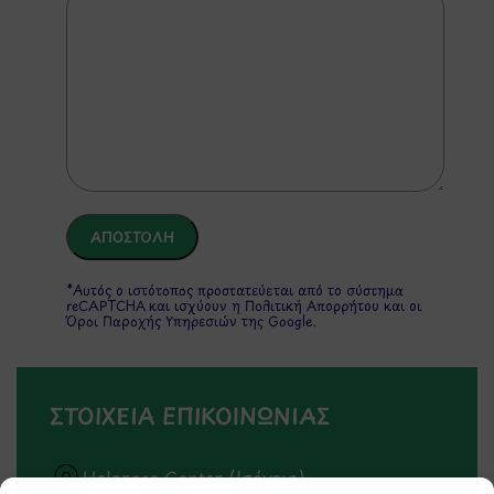
*Αυτός ο ιστότοπος προστατεύεται από το σύστημα
reCAPTCHA και ισχύουν η
Πολιτική Απορρήτου
και οι
Όροι Παροχής Υπηρεσιών
της Google.
ΣΤΟΙΧΕΙΑ ΕΠΙΚΟΙΝΩΝΙΑΣ
Holargos Center (Ισόγειο)