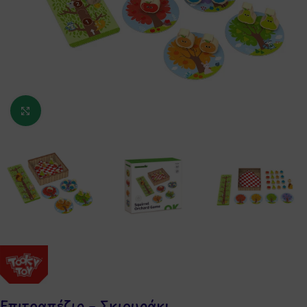
Κάντε κλικ για μεγέθυνση
Επιτραπέζιο – Σκιουράκι