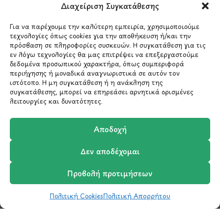
Λ.Περικλέους 56,
Διαχείριση Συγκατάθεσης
Χολαργός 15561
Για να παρέχουμε την καλύτερη εμπειρία, χρησιμοποιούμε
τεχνολογίες όπως cookies για την αποθήκευση ή/και την
210 6522282
πρόσβαση σε πληροφορίες συσκευών. Η συγκατάθεση για τις
εν λόγω τεχνολογίες θα μας επιτρέψει να επεξεργαστούμε
δεδομένα προσωπικού χαρακτήρα, όπως συμπεριφορά
info@ypografi.com
περιήγησης ή μοναδικά αναγνωριστικά σε αυτόν τον
ιστότοπο. Η μη συγκατάθεση ή η ανάκληση της
συγκατάθεσης, μπορεί να επηρεάσει αρνητικά ορισμένες
λειτουργίες και δυνατότητες.
Έχετε ερωτήσεις σχετικά με ένα προϊόν ή μια
παραγγελία; Στείλτε μας ένα email και θα
επικοινωνήσουμε σύντομα μαζί σας.
Αποδοχή
Δεν αποδέχομαι
Προβολή προτιμήσεων
Πολιτική Cookies
Πολιτική Απορρήτου
Shop
Wishlist
Καλάθι
Σύγκριση
Ο Λογαριασμός μου