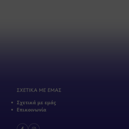
ΣΧΕΤΙΚΑ ΜΕ ΕΜΑΣ
Σχετικά με εμάς
Επικοινωνία