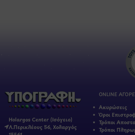
ONLINE ΑΓΟΡΕ
Ακυρώσεις
Όροι Επιστρο
Holargos Center (Ισόγειο)
Τρόποι Αποστ
Λ.Περικλέους 56, Χολαργός
Τρόποι Πληρω
15561