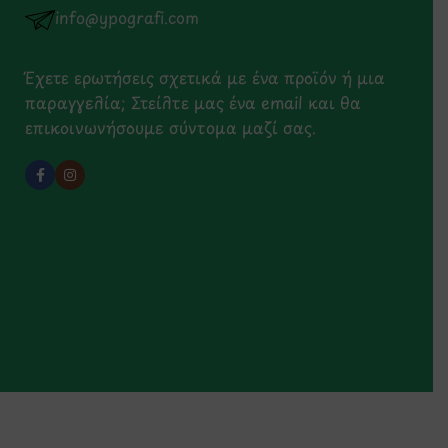
info@ypografi.com
Έχετε ερωτήσεις σχετικά με ένα προϊόν ή μια
παραγγελία; Στείλτε μας ένα email και θα
επικοινωνήσουμε σύντομα μαζί σας.