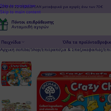
Skip to navigation
210 65 22 282
ΔΩΡΕΑΝ μεταφορικά για αγορές άνω των 70€
Skip to main content
Πόντοι επιβράβευσης
Ανταμοιβή αγορών
Παιχνίδια
Όλα τα προϊόντα
Βρεφι
Αρχική σελίδα
/
Shop
/
Επιτραπέζια & Σπαζοκεφαλιές
/
Επι