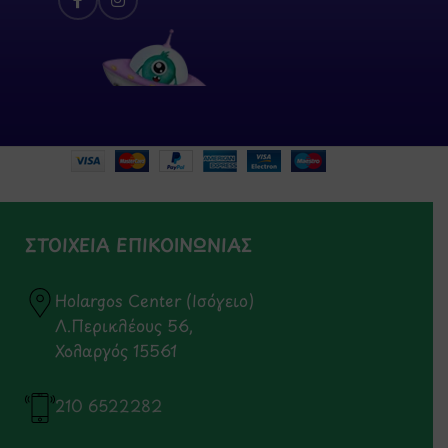
ΣΤΟΙΧΕΙΑ ΕΠΙΚΟΙΝΩΝΙΑΣ
Holargos Center (Ισόγειο)
Λ.Περικλέους 56,
Χολαργός 15561
210 6522282