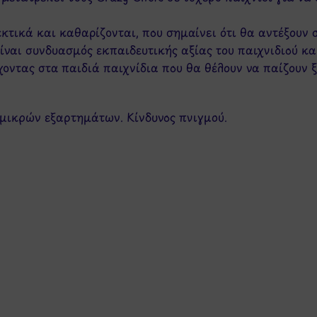
κτικά και καθαρίζονται, που σημαίνει ότι θα αντέξουν 
ίναι συνδυασμός εκπαιδευτικής αξίας του παιχνιδιού κα
έχοντας στα παιδιά παιχνίδια που θα θέλουν να παίζουν
 μικρών εξαρτημάτων. Κίνδυνος πνιγμού.