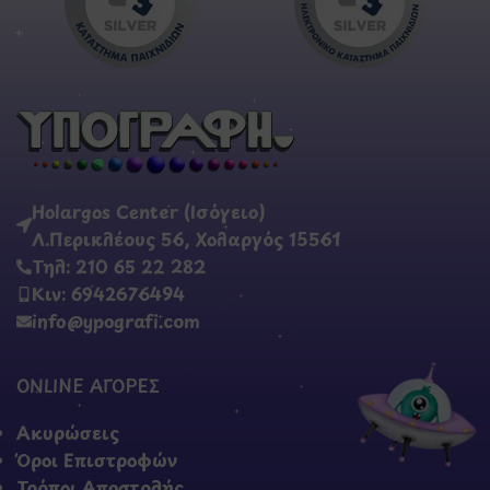
Holargos Center (Ισόγειο)
Λ.Περικλέους 56, Χολαργός 15561
Τηλ: 210 65 22 282
Κιν: 6942676494
info@ypografi.com
ONLINE ΑΓΟΡΕΣ
Ακυρώσεις
Όροι Επιστροφών
Τρόποι Αποστολής