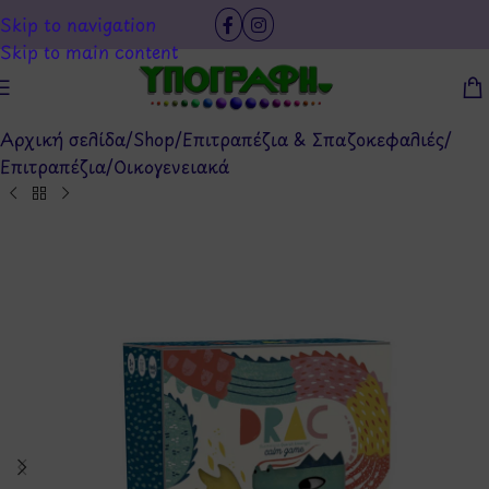
Skip to navigation
Skip to main content
Αρχική σελίδα
/
Shop
/
Επιτραπέζια & Σπαζοκεφαλιές
/
Επιτραπέζια
/
Οικογενειακά