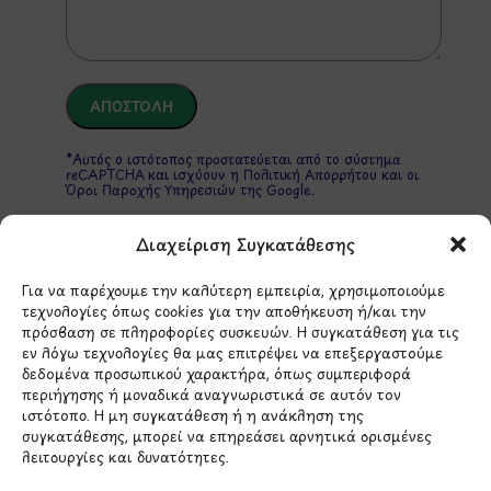
*Αυτός ο ιστότοπος προστατεύεται από το σύστημα
reCAPTCHA και ισχύουν η
Πολιτική Απορρήτου
και οι
Όροι Παροχής Υπηρεσιών
της Google.
Διαχείριση Συγκατάθεσης
ΣΤΟΙΧΕΙΑ ΕΠΙΚΟΙΝΩΝΙΑΣ
Για να παρέχουμε την καλύτερη εμπειρία, χρησιμοποιούμε
τεχνολογίες όπως cookies για την αποθήκευση ή/και την
πρόσβαση σε πληροφορίες συσκευών. Η συγκατάθεση για τις
Holargos Center (Ισόγειο)
εν λόγω τεχνολογίες θα μας επιτρέψει να επεξεργαστούμε
Λ.Περικλέους 56,
δεδομένα προσωπικού χαρακτήρα, όπως συμπεριφορά
περιήγησης ή μοναδικά αναγνωριστικά σε αυτόν τον
Χολαργός 15561
ιστότοπο. Η μη συγκατάθεση ή η ανάκληση της
συγκατάθεσης, μπορεί να επηρεάσει αρνητικά ορισμένες
λειτουργίες και δυνατότητες.
210 6522282