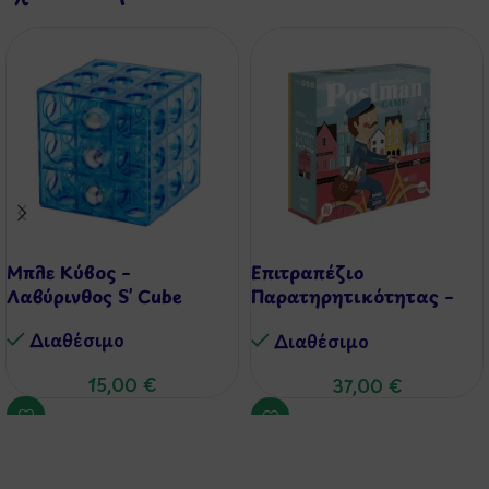
Μπλε Κύβος –
Επιτραπέζιο
Λαβύρινθος S’ Cube
Παρατηρητικότητας –
Ταχυδρόμος
Διαθέσιμo
Διαθέσιμo
15,00
€
37,00
€