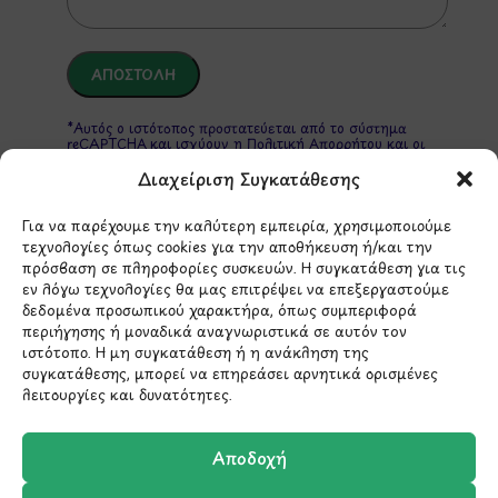
*Αυτός ο ιστότοπος προστατεύεται από το σύστημα
reCAPTCHA και ισχύουν η
Πολιτική Απορρήτου
και οι
Όροι Παροχής Υπηρεσιών
της Google.
Διαχείριση Συγκατάθεσης
Για να παρέχουμε την καλύτερη εμπειρία, χρησιμοποιούμε
τεχνολογίες όπως cookies για την αποθήκευση ή/και την
ΣΤΟΙΧΕΙΑ ΕΠΙΚΟΙΝΩΝΙΑΣ
πρόσβαση σε πληροφορίες συσκευών. Η συγκατάθεση για τις
εν λόγω τεχνολογίες θα μας επιτρέψει να επεξεργαστούμε
δεδομένα προσωπικού χαρακτήρα, όπως συμπεριφορά
Holargos Center (Ισόγειο)
περιήγησης ή μοναδικά αναγνωριστικά σε αυτόν τον
Λ.Περικλέους 56,
ιστότοπο. Η μη συγκατάθεση ή η ανάκληση της
Χολαργός 15561
συγκατάθεσης, μπορεί να επηρεάσει αρνητικά ορισμένες
λειτουργίες και δυνατότητες.
210 6522282
Αποδοχή