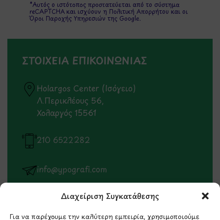
*Αυτός ο ιστότοπος προστατεύεται από το σύστημα
reCAPTCHA και ισχύουν η
Πολιτική Απορρήτου
και οι
Όροι Παροχής Υπηρεσιών
της Google.
ΣΤΟΙΧΕΙΑ ΕΠΙΚΟΙΝΩΝΙΑΣ
Holargos Center (Ισόγειο)
Λ.Περικλέους 56,
Χολαργός 15561
210 6522282
info@ypografi.com
Διαχείριση Συγκατάθεσης
Έχετε ερωτήσεις σχετικά με ένα προϊόν ή μια
παραγγελία; Στείλτε μας ένα email και θα
Για να παρέχουμε την καλύτερη εμπειρία, χρησιμοποιούμε