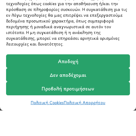
επικοινωνήσουμε σύντομα μαζί σας.
τεχνολογίες όπως cookies για την αποθήκευση ή/και την
πρόσβαση σε πληροφορίες συσκευών. Η συγκατάθεση για τις
εν λόγω τεχνολογίες θα μας επιτρέψει να επεξεργαστούμε
δεδομένα προσωπικού χαρακτήρα, όπως συμπεριφορά
περιήγησης ή μοναδικά αναγνωριστικά σε αυτόν τον
ιστότοπο. Η μη συγκατάθεση ή η ανάκληση της
συγκατάθεσης, μπορεί να επηρεάσει αρνητικά ορισμένες
λειτουργίες και δυνατότητες.
Αποδοχή
Δεν αποδέχομαι
Μάθετε πρώτοι τα νέα
και τις προσφορές
Προβολή προτιμήσεων
μας.
Πολιτική Cookies
Πολιτική Απορρήτου
Shop
Wishlist
Καλάθι
Σύγκριση
Ο Λογαριασμός μου