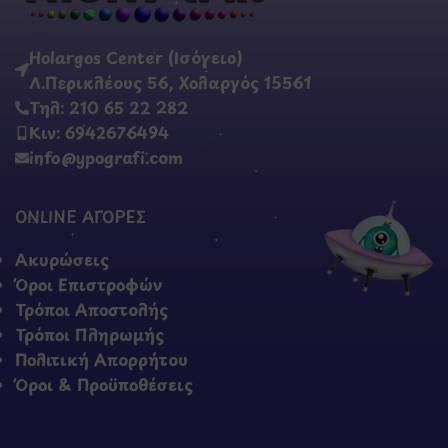
Holargos Center (Ισόγειο)
Λ.Περικλέους 56, Χολαργός 15561
Τηλ: 210 65 22 282
Κιν: 6942676494
info@ypografi.com
ONLINE ΑΓΟΡΕΣ
Ακυρώσεις
Όροι Επιστροφών
Τρόποι Αποστολής
Τρόποι Πληρωμής
Πολιτική Απορρήτου
Όροι & Προϋποθέσεις