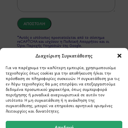
*Αυτός ο ιστότοπος προστατεύεται από το σύστημα
reCAPTCHA και ισχύουν η
Πολιτική Απορρήτου
και οι
Όροι Παροχής Υπηρεσιών
της Google.
Διαχείριση Συγκατάθεσης
Για να παρέχουμε την καλύτερη εμπειρία, χρησιμοποιούμε
ΣΤΟΙΧΕΙΑ ΕΠΙΚΟΙΝΩΝΙΑΣ
τεχνολογίες όπως cookies για την αποθήκευση ή/και την
πρόσβαση σε πληροφορίες συσκευών. Η συγκατάθεση για τις
εν λόγω τεχνολογίες θα μας επιτρέψει να επεξεργαστούμε
Holargos Center (Ισόγειο)
δεδομένα προσωπικού χαρακτήρα, όπως συμπεριφορά
Λ.Περικλέους 56,
περιήγησης ή μοναδικά αναγνωριστικά σε αυτόν τον
Χολαργός 15561
ιστότοπο. Η μη συγκατάθεση ή η ανάκληση της
συγκατάθεσης, μπορεί να επηρεάσει αρνητικά ορισμένες
λειτουργίες και δυνατότητες.
210 6522282
Αποδοχή