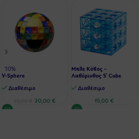
-20%
Μπλε Κύβος –
V-Sphere
Λαβύρινθος S’ Cube
Διαθέσιμo
Διαθέσιμo
20,00
€
15,00
€
25,00
€