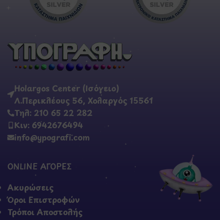
Holargos Center (Ισόγειο)
Λ.Περικλέους 56, Χολαργός 15561
Τηλ: 210 65 22 282
Κιν: 6942676494
info@ypografi.com
ONLINE ΑΓΟΡΕΣ
Ακυρώσεις
Όροι Επιστροφών
Τρόποι Αποστολής