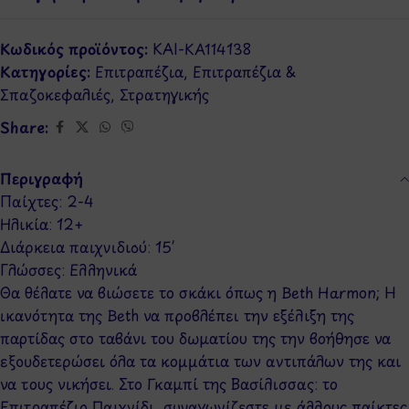
Κωδικός προϊόντος:
KAI-KA114138
Κατηγορίες:
Επιτραπέζια
,
Επιτραπέζια &
Σπαζοκεφαλιές
,
Στρατηγικής
Share:
Περιγραφή
Παίχτες: 2-4
Ηλικία: 12+
Διάρκεια παιχνιδιού: 15′
Γλώσσες: Ελληνικά
Θα θέλατε να βιώσετε το σκάκι όπως η Beth Harmon; Η
ικανότητα της Beth να προβλέπει την εξέλιξη της
παρτίδας στο ταβάνι του δωματίου της την βοήθησε να
εξουδετερώσει όλα τα κομμάτια των αντιπάλων της και
να τους νικήσει. Στο Γκαμπί της Βασίλισσας: το
Επιτραπέζιο Παιχνίδι, συναγωνίζεστε με άλλους παίκτες