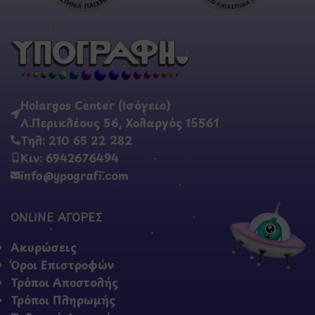
Holargos Center (Ισόγειο)
Λ.Περικλέους 56, Χολαργός 15561
Τηλ: 210 65 22 282
Κιν: 6942676494
info@ypografi.com
ONLINE ΑΓΟΡΕΣ
Ακυρώσεις
Όροι Επιστροφών
Τρόποι Αποστολής
Τρόποι Πληρωμής