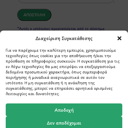
*Αυτός ο ιστότοπος προστατεύεται από το σύστημα
reCAPTCHA και ισχύουν η
Πολιτική Απορρήτου
και οι
Όροι Παροχής Υπηρεσιών
της Google.
Διαχείριση Συγκατάθεσης
Για να παρέχουμε την καλύτερη εμπειρία, χρησιμοποιούμε
τεχνολογίες όπως cookies για την αποθήκευση ή/και την
ΣΤΟΙΧΕΙΑ ΕΠΙΚΟΙΝΩΝΙΑΣ
πρόσβαση σε πληροφορίες συσκευών. Η συγκατάθεση για τις
εν λόγω τεχνολογίες θα μας επιτρέψει να επεξεργαστούμε
δεδομένα προσωπικού χαρακτήρα, όπως συμπεριφορά
Holargos Center (Ισόγειο)
περιήγησης ή μοναδικά αναγνωριστικά σε αυτόν τον
ιστότοπο. Η μη συγκατάθεση ή η ανάκληση της
Λ.Περικλέους 56,
συγκατάθεσης, μπορεί να επηρεάσει αρνητικά ορισμένες
Χολαργός 15561
λειτουργίες και δυνατότητες.
210 6522282
Αποδοχή
Δεν αποδέχομαι
info@ypografi.com