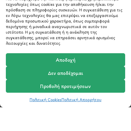
επικοινωνήσουμε σύντομα μαζί σας.
τεχνολογίες όπως cookies για την αποθήκευση ή/και την
πρόσβαση σε πληροφορίες συσκευών. Η συγκατάθεση για τις
εν λόγω τεχνολογίες θα μας επιτρέψει να επεξεργαστούμε
δεδομένα προσωπικού χαρακτήρα, όπως συμπεριφορά
περιήγησης ή μοναδικά αναγνωριστικά σε αυτόν τον
ιστότοπο. Η μη συγκατάθεση ή η ανάκληση της
συγκατάθεσης, μπορεί να επηρεάσει αρνητικά ορισμένες
λειτουργίες και δυνατότητες.
Αποδοχή
Δεν αποδέχομαι
Μάθετε πρώτοι τα νέα
και τις προσφορές
Προβολή προτιμήσεων
μας.
Πολιτική Cookies
Πολιτική Απορρήτου
Shop
Wishlist
Καλάθι
Σύγκριση
Ο Λογαριασμός μου