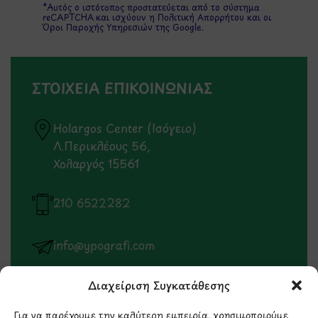
*Αυτός ο ιστότοπος προστατεύεται από το σύστημα
reCAPTCHA και ισχύουν η
Πολιτική Απορρήτου
και οι
Όροι Παροχής Υπηρεσιών
της Google.
ΣΤΟΙΧΕΙΑ ΕΠΙΚΟΙΝΩΝΙΑΣ
Holargos Center (Ισόγειο)
Λ.Περικλέους 56,
Χολαργός 15561
210 6522282
info@ypografi.com
Διαχείριση Συγκατάθεσης
Έχετε ερωτήσεις σχετικά με ένα προϊόν ή μια
παραγγελία; Στείλτε μας ένα email και θα
Για να παρέχουμε την καλύτερη εμπειρία, χρησιμοποιούμε