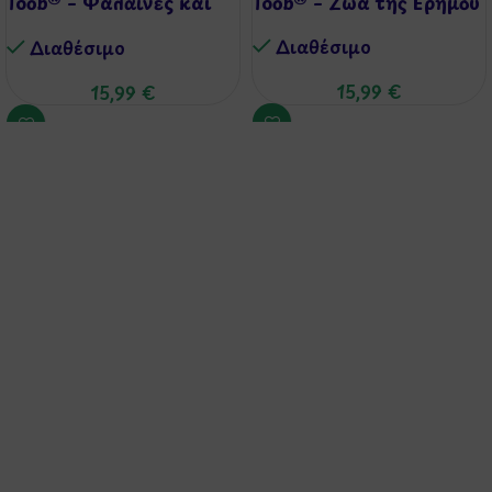
Toob® – Φάλαινες και
Toob® – Ζώα της Ερήμου
Δελφίνια
Διαθέσιμo
Διαθέσιμo
15,99
€
15,99
€