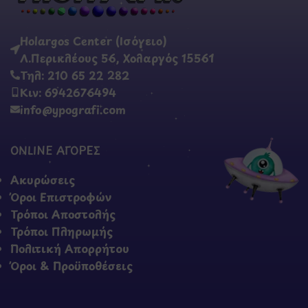
Holargos Center (Ισόγειο)
Λ.Περικλέους 56, Χολαργός 15561
Τηλ: 210 65 22 282
Κιν: 6942676494
info@ypografi.com
ONLINE ΑΓΟΡΕΣ
Ακυρώσεις
Όροι Επιστροφών
Τρόποι Αποστολής
Τρόποι Πληρωμής
Πολιτική Απορρήτου
Όροι & Προϋποθέσεις