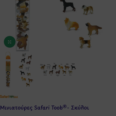
Κάντε κλικ για μεγέθυνση
Μινιατούρες Safari Toob®- Σκύλοι