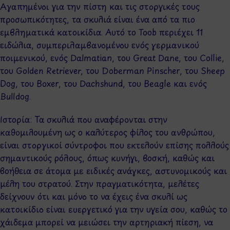
Αγαπημένοι για την πίστη και τις στοργικές τους
προσωπικότητες, τα σκυλιά είναι ένα από τα πιο
εμβληματικά κατοικίδια. Αυτό το Toob περιέχει 11
ειδώλια, συμπεριλαμβανομένου ενός γερμανικού
ποιμενικού, ενός Dalmatian, του Great Dane, του Collie,
του Golden Retriever, του Doberman Pinscher, του Sheep
Dog, του Boxer, του Dachshund, του Beagle και ενός
Bulldog.
Ιστορία: Τα σκυλιά που αναφέρονται στην
καθομιλουμένη ως ο καλύτερος φίλος του ανθρώπου,
είναι στοργικοί σύντροφοι που εκτελούν επίσης πολλούς
σημαντικούς ρόλους, όπως κυνήγι, βοσκή, καθώς και
βοήθεια σε άτομα με ειδικές ανάγκες, αστυνομικούς και
μέλη του στρατού. Στην πραγματικότητα, μελέτες
δείχνουν ότι και μόνο το να έχεις ένα σκυλί ως
κατοικίδιο είναι ευεργετικό για την υγεία σου, καθώς το
χάιδεμα μπορεί να μειώσει την αρτηριακή πίεση, να