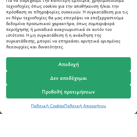
Για να παρέχουμε την καλύτερη εμπειρία, χρησιμοποιούμε
επικοινωνήσουμε σύντομα μαζί σας.
τεχνολογίες όπως cookies για την αποθήκευση ή/και την
πρόσβαση σε πληροφορίες συσκευών. Η συγκατάθεση για τις
εν λόγω τεχνολογίες θα μας επιτρέψει να επεξεργαστούμε
δεδομένα προσωπικού χαρακτήρα, όπως συμπεριφορά
περιήγησης ή μοναδικά αναγνωριστικά σε αυτόν τον
ιστότοπο. Η μη συγκατάθεση ή η ανάκληση της
συγκατάθεσης, μπορεί να επηρεάσει αρνητικά ορισμένες
λειτουργίες και δυνατότητες.
Αποδοχή
Μάθετε πρώτοι τα νέα
Δεν αποδέχομαι
και τις προσφορές
Προβολή προτιμήσεων
μας.
Πολιτική Cookies
Πολιτική Απορρήτου
Shop
Wishlist
Καλάθι
Σύγκριση
Ο Λογαριασμός μου