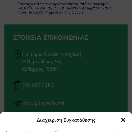
*Αυτός ο ιστότοπος προστατεύεται από το σύστημα
reCAPTCHA και ισχύουν η
Πολιτική Απορρήτου
και οι
Όροι Παροχής Υπηρεσιών
της Google.
ΣΤΟΙΧΕΙΑ ΕΠΙΚΟΙΝΩΝΙΑΣ
Holargos Center (Ισόγειο)
Λ.Περικλέους 56,
Χολαργός 15561
210 6522282
info@ypografi.com
Διαχείριση Συγκατάθεσης
Έχετε ερωτήσεις σχετικά με ένα προϊόν ή μια
παραγγελία; Στείλτε μας ένα email και θα