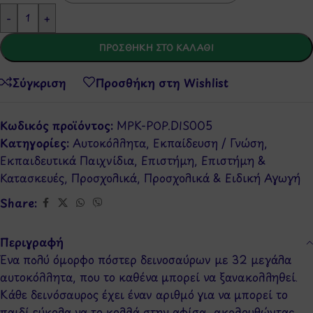
-
+
ΠΡΟΣΘΉΚΗ ΣΤΟ ΚΑΛΆΘΙ
Σύγκριση
Προσθήκη στη Wishlist
Κωδικός προϊόντος:
MPK-POP.DIS005
Κατηγορίες:
Αυτοκόλλητα
,
Εκπαίδευση / Γνώση
,
Εκπαιδευτικά Παιχνίδια
,
Επιστήμη
,
Επιστήμη &
Κατασκευές
,
Προσχολικά
,
Προσχολικά & Ειδική Αγωγή
Share:
Περιγραφή
Ένα πολύ όμορφο πόστερ δεινοσαύρων με 32 μεγάλα
αυτοκόλλητα, που το καθένα μπορεί να ξανακολληθεί.
Κάθε δεινόσαυρος έχει έναν αριθμό για να μπορεί το
παιδί εύκολα να το κολλά στην αφίσα, ακολουθώντας