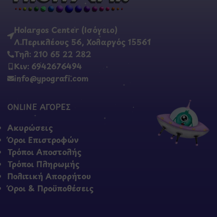
Holargos Center (Ισόγειο)
Λ.Περικλέους 56, Χολαργός 15561
Τηλ: 210 65 22 282
Κιν: 6942676494
info@ypografi.com
ONLINE ΑΓΟΡΕΣ
Ακυρώσεις
Όροι Επιστροφών
Τρόποι Αποστολής
Τρόποι Πληρωμής
Πολιτική Απορρήτου
Όροι & Προϋποθέσεις