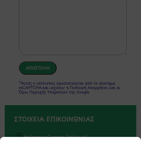
*Αυτός ο ιστότοπος προστατεύεται από το σύστημα
reCAPTCHA και ισχύουν η
Πολιτική Απορρήτου
και οι
Όροι Παροχής Υπηρεσιών
της Google.
ΣΤΟΙΧΕΙΑ ΕΠΙΚΟΙΝΩΝΙΑΣ
Holargos Center (Ισόγειο)