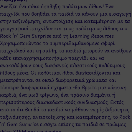
Ανοίξτε ένα σάκο έκπληξη πολύτιμων λίθων! Ένα
παιχνίδι που βοηθάει τα παιδιά να κάνουν μια εισαγωγή
στην ταξινόμηση, αντιστοίχιση και καταμέτρηση με τα
γεωγραφικά παιχνίδια και τους πολύτιμους λίθους του
Rock ‘n’ Gem Surprise από τη Learning Resources.
Χρησιμοποιώντας το συμπεριλαμβανόμενο σφυρί
παιχνιδιού και τη σμίλη, τα παιδιά μπορούν να ανοίξουν
κάθε επαναχρησιμοποιήσιμο παιχνίδι και να
ανακαλύψουν τους διαφανείς πλαστικούς πολύτιμους
λίθους μέσα. Οι πολύτιμοι λίθοι διπλασιάζονται και
μετατρέπονται σε οκτώ διαφορετικά χρώματα και
τέσσερα διαφορετικά σχήματα -θα βρείτε μια κόκκινη
καρδιά, ένα μωβ τρίγωνο, ένα πράσινο διαμάντι ή
περισσότερους διασκεδαστικούς συνδυασμούς. Εκτός
από το ότι βοηθά τα παιδιά να μάθουν νωρίς δεξιότητες
ταξινόμησης, αντιστοίχισης και καταμέτρησης, το Rock
‘n’ Gem Surprise εισάγει επίσης τα παιδιά σε πρώιμες
ιδέες STEM και γεωλογίας.