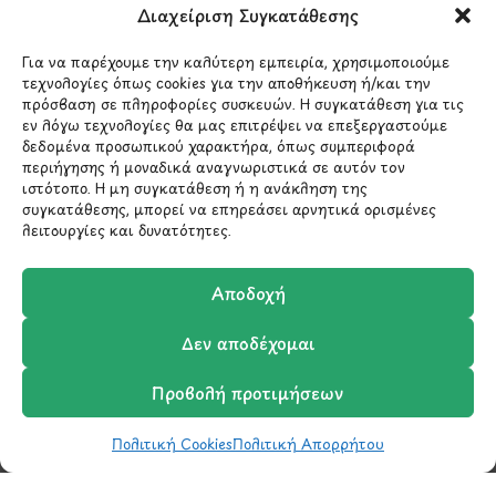
Λ.Περικλέους 56,
Διαχείριση Συγκατάθεσης
Χολαργός 15561
Για να παρέχουμε την καλύτερη εμπειρία, χρησιμοποιούμε
τεχνολογίες όπως cookies για την αποθήκευση ή/και την
210 6522282
πρόσβαση σε πληροφορίες συσκευών. Η συγκατάθεση για τις
εν λόγω τεχνολογίες θα μας επιτρέψει να επεξεργαστούμε
δεδομένα προσωπικού χαρακτήρα, όπως συμπεριφορά
info@ypografi.com
περιήγησης ή μοναδικά αναγνωριστικά σε αυτόν τον
ιστότοπο. Η μη συγκατάθεση ή η ανάκληση της
συγκατάθεσης, μπορεί να επηρεάσει αρνητικά ορισμένες
λειτουργίες και δυνατότητες.
Έχετε ερωτήσεις σχετικά με ένα προϊόν ή μια
παραγγελία; Στείλτε μας ένα email και θα
επικοινωνήσουμε σύντομα μαζί σας.
Αποδοχή
Δεν αποδέχομαι
Προβολή προτιμήσεων
Πολιτική Cookies
Πολιτική Απορρήτου
Shop
Wishlist
Καλάθι
Σύγκριση
Ο Λογαριασμός μου