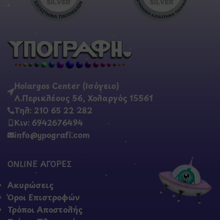
Holargos Center (Ισόγειο)
Λ.Περικλέους 56, Χολαργός 15561
Τηλ: 210 65 22 282
Κιν: 6942676494
info@ypografi.com
ONLINE ΑΓΟΡΕΣ
Ακυρώσεις
Όροι Επιστροφών
Τρόποι Αποστολής