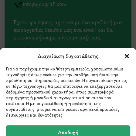
info@ypografi.com
Έχετε ερωτήσεις σχετικά με ένα προϊόν ή μια
παραγγελία; Στείλτε μας ένα email και θα
επικοινωνήσουμε σύντομα μαζί σας.
Διαχείριση Συγκατάθεσης
Για να παρέχουμε την καλύτερη εμπειρία, χρησιμοποιούμε
τεχνολογίες όπως cookies για την αποθήκευση ή/και την
πρόσβαση σε πληροφορίες συσκευών. Η συγκατάθεση για τις
εν λόγω τεχνολογίες θα μας επιτρέψει να επεξεργαστούμε
δεδομένα προσωπικού χαρακτήρα, όπως συμπεριφορά
περιήγησης ή μοναδικά αναγνωριστικά σε αυτόν τον
ιστότοπο. Η μη συγκατάθεση ή η ανάκληση της
συγκατάθεσης, μπορεί να επηρεάσει αρνητικά ορισμένες
Μάθετε πρώτοι τα νέα
λειτουργίες και δυνατότητες.
και τις προσφορές
μας.
Αποδοχή