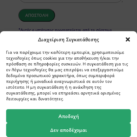
*Αυτός ο ιστότοπος προστατεύεται από το σύστημα
reCAPTCHA και ισχύουν η
Πολιτική Απορρήτου
και οι
Όροι Παροχής Υπηρεσιών
της Google.
Διαχείριση Συγκατάθεσης
Για να παρέχουμε την καλύτερη εμπειρία, χρησιμοποιούμε
τεχνολογίες όπως cookies για την αποθήκευση ή/και την
ΣΤΟΙΧΕΙΑ ΕΠΙΚΟΙΝΩΝΙΑΣ
πρόσβαση σε πληροφορίες συσκευών. Η συγκατάθεση για τις
εν λόγω τεχνολογίες θα μας επιτρέψει να επεξεργαστούμε
δεδομένα προσωπικού χαρακτήρα, όπως συμπεριφορά
Holargos Center (Ισόγειο)
περιήγησης ή μοναδικά αναγνωριστικά σε αυτόν τον
ιστότοπο. Η μη συγκατάθεση ή η ανάκληση της
Λ.Περικλέους 56,
συγκατάθεσης, μπορεί να επηρεάσει αρνητικά ορισμένες
Χολαργός 15561
λειτουργίες και δυνατότητες.
210 6522282
Αποδοχή
Δεν αποδέχομαι
info@ypografi.com