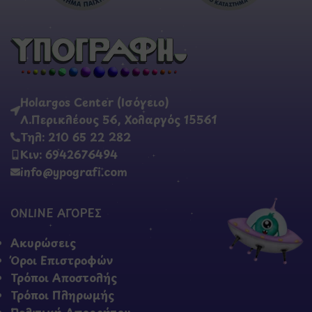
Holargos Center (Ισόγειο)
Λ.Περικλέους 56, Χολαργός 15561
Τηλ: 210 65 22 282
Κιν: 6942676494
info@ypografi.com
ONLINE ΑΓΟΡΕΣ
Ακυρώσεις
Όροι Επιστροφών
Τρόποι Αποστολής
Τρόποι Πληρωμής