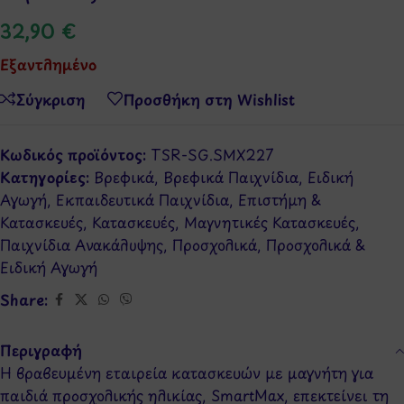
32,90
€
Εξαντλημένο
Σύγκριση
Προσθήκη στη Wishlist
Κωδικός προϊόντος:
TSR-SG.SMX227
Κατηγορίες:
Βρεφικά
,
Βρεφικά Παιχνίδια
,
Ειδική
Αγωγή
,
Εκπαιδευτικά Παιχνίδια
,
Επιστήμη &
Κατασκευές
,
Κατασκευές
,
Μαγνητικές Κατασκευές
,
Παιχνίδια Ανακάλυψης
,
Προσχολικά
,
Προσχολικά &
Ειδική Αγωγή
Share:
Περιγραφή
Η βραβευμένη εταιρεία κατασκευών με μαγνήτη για
παιδιά προσχολικής ηλικίας, SmartMax, επεκτείνει τη