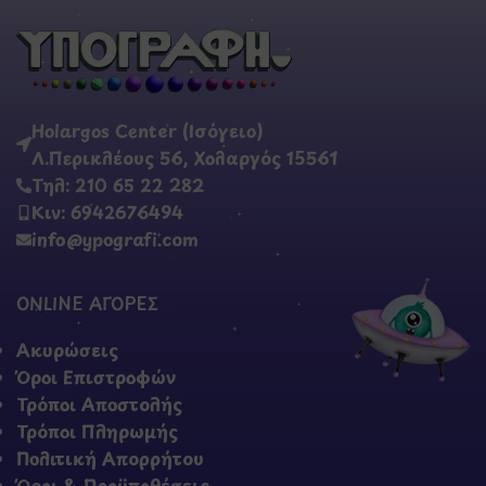
Holargos Center (Ισόγειο)
Λ.Περικλέους 56, Χολαργός 15561
Τηλ: 210 65 22 282
Κιν: 6942676494
info@ypografi.com
ONLINE ΑΓΟΡΕΣ
Ακυρώσεις
Όροι Επιστροφών
Τρόποι Αποστολής
Τρόποι Πληρωμής
Πολιτική Απορρήτου
Όροι & Προϋποθέσεις