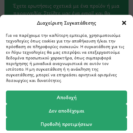
Έχετε ερωτήσεις σχετικά με ένα προϊόν ή μια
παραγγελία; Στείλτε μας ένα email και θα
επικοινωνήσουμε σύντομα μαζί σας.
Διαχείριση Συγκατάθεσης
Για να παρέχουμε την καλύτερη εμπειρία, χρησιμοποιούμε
τεχνολογίες όπως cookies για την αποθήκευση ή/και την
πρόσβαση σε πληροφορίες συσκευών. Η συγκατάθεση για τις
εν λόγω τεχνολογίες θα μας επιτρέψει να επεξεργαστούμε
δεδομένα προσωπικού χαρακτήρα, όπως συμπεριφορά
περιήγησης ή μοναδικά αναγνωριστικά σε αυτόν τον
ιστότοπο. Η μη συγκατάθεση ή η ανάκληση της
συγκατάθεσης, μπορεί να επηρεάσει αρνητικά ορισμένες
λειτουργίες και δυνατότητες.
Μάθετε πρώτοι τα νέα
Αποδοχή
και τις προσφορές
Δεν αποδέχομαι
μας.
Προβολή προτιμήσεων