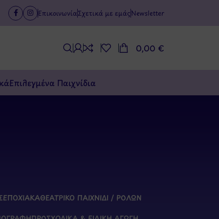
Επικοινωνία
Σχετικά με εμάς
Newsletter
0,00
€
κά
Επιλεγμένα Παιχνίδια
Σ
ΕΠΟΧΙΑΚΆ
ΘΕΑΤΡΙΚΌ ΠΑΙΧΝΊΔΙ / ΡΌΛΩΝ
ΠΟΓΡΑΦΉ
ΠΡΟΣΧΟΛΙΚΆ & ΕΙΔΙΚΉ ΑΓΩΓΉ