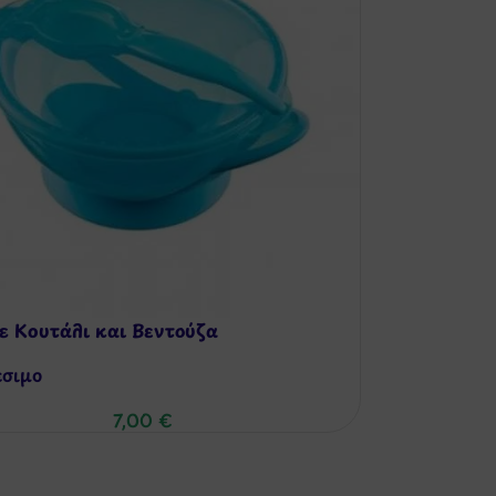
 Κουτάλι και Βεντούζα
έσιμo
7,00
€