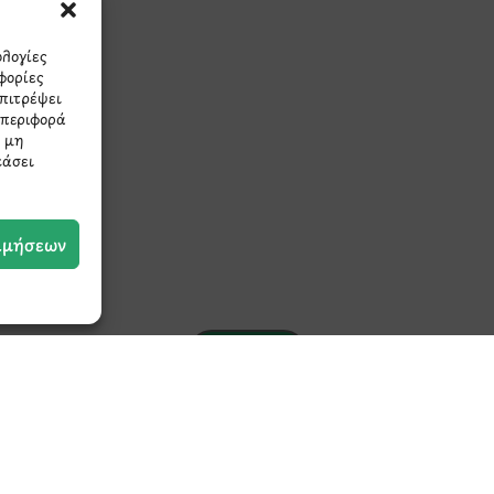
πρώτοι τα νέα και τις π
μας.
ολογίες
φορίες
επιτρέψει
μπεριφορά
Η μη
εάσει
ιμήσεων
Έχω διαβάσει και συμφωνώ με την
Πολιτική
Απορρήτου