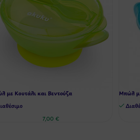
λ με Κουτάλι και Βεντούζα
Μπώλ με
ιαθέσιμo
Διαθ
7,00
€