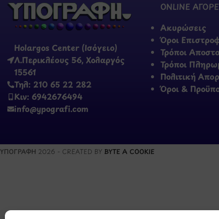
ONLINE ΑΓΟΡΕ
Ακυρώσεις
Όροι Επιστρο
Holargos Center (Ισόγειο)
Τρόποι Αποστ
Λ.Περικλέους 56, Χολαργός
Τρόποι Πληρω
15561
Πολιτική Απο
Τηλ: 210 65 22 282
Όροι & Προϋπ
Κιν: 6942676494
info@ypografi.com
ΥΠΟΓΡΑΦΗ
2026 - CREATED BY
BYTE A COOKIE