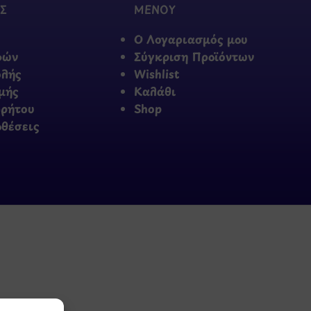
Σ
ΜΕΝΟΥ
Ο Λογαριασμός μου
φών
Σύγκριση Προϊόντων
ολής
Wishlist
μής
Καλάθι
ρρήτου
Shop
οθέσεις