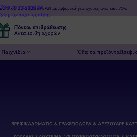
Skip to navigation
210 65 22 282
ΔΩΡΕΑΝ μεταφορικά για αγορές άνω των 70€
Skip to main content
Πόντοι επιβράβευσης
Ανταμοιβή αγορών
Παιχνίδια
Όλα τα προϊόντα
Βρεφι
ΒΡΕΦΙΚΆ
ΔΩΜΆΤΙΟ & ΓΡΑΦΕΊΟ
ΔΏΡΑ & ΑΞΕΣΟΥΆΡ
ΕΙΚΑΣ
ΚΟΎΚΛΕΣ / ΛΟΎΤΡΙΝΑ / ΦΙΓΟΎΡΕΣ
ΚΟΥΚΛΌΣΠΙΤΑ & ΚΆΣ