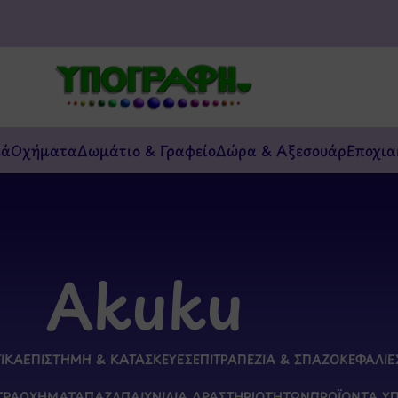
κά
Οχήματα
Δωμάτιο & Γραφείο
Δώρα & Αξεσουάρ
Εποχια
Akuku
ΤΙΚΆ
ΕΠΙΣΤΉΜΗ & ΚΑΤΑΣΚΕΥΈΣ
ΕΠΙΤΡΑΠΈΖΙΑ & ΣΠΑΖΟΚΕΦΑΛΙΈ
ΤΡΑ
ΟΧΉΜΑΤΑ
ΠΑΖΛ
ΠΑΙΧΝΊΔΙΑ ΔΡΑΣΤΗΡΙΟΤΉΤΩΝ
ΠΡΟΪΌΝΤΑ Υ