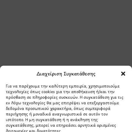
Μάθετε πρώτοι τα νέα
και τις προσφορές
μας.
Διαχείριση Συγκατάθεσης
Για να παρέχουμε την καλύτερη εμπειρία, χρησιμοποιούμε
τεχνολογίες όπως cookies για την αποθήκευση ή/και την
πρόσβαση σε πληροφορίες συσκευών. Η συγκατάθεση για τις
εν λόγω τεχνολογίες θα μας επιτρέψει να επεξεργαστούμε
δεδομένα προσωπικού χαρακτήρα, όπως συμπεριφορά
Έχω διαβάσει και συμφωνώ με την
περιήγησης ή μοναδικά αναγνωριστικά σε αυτόν τον
Πολιτική Απορρήτου
ιστότοπο. Η μη συγκατάθεση ή η ανάκληση της
συγκατάθεσης, μπορεί να επηρεάσει αρνητικά ορισμένες
λειτουργίες και δυνατότητες.