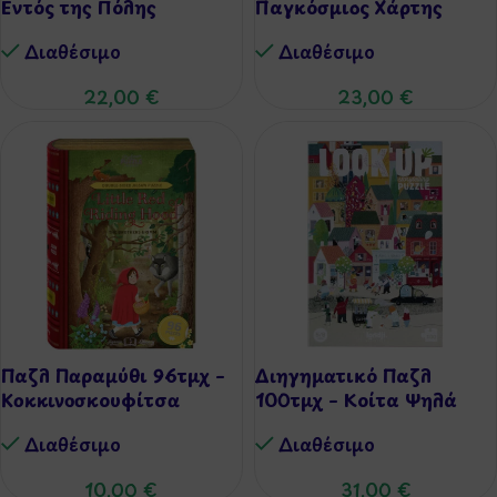
Εντός της Πόλης
Παγκόσμιος Χάρτης
Διαθέσιμo
Διαθέσιμo
22,00
€
23,00
€
Παζλ Παραμύθι 96τμχ –
Διηγηματικό Παζλ
Κοκκινοσκουφίτσα
100τμχ – Κοίτα Ψηλά
Διαθέσιμo
Διαθέσιμo
10,00
€
31,00
€