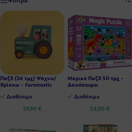
Φίλτρα
Παζλ (36 τμχ) Ψάχνω/
Μαγικό Παζλ 50 τμχ –
Βρίσκω – Farmtastic
Δεινόσαυροι
Διαθέσιμo
Διαθέσιμo
29,90
€
23,00
€