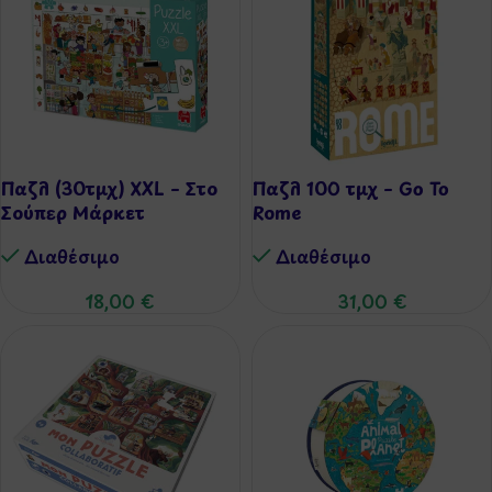
Παζλ (30τμχ) XXL – Στο
Παζλ 100 τμχ – Go To
Σούπερ Μάρκετ
Rome
Διαθέσιμo
Διαθέσιμo
18,00
€
31,00
€