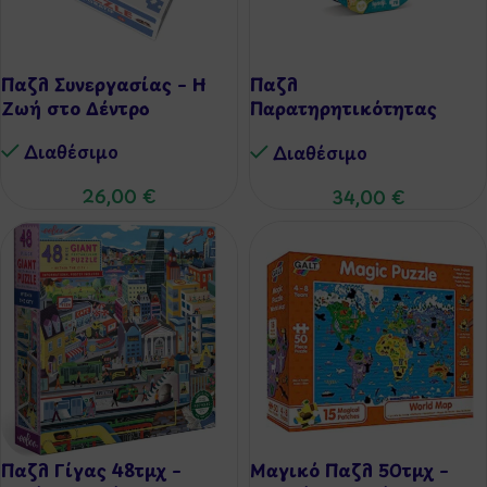
Παζλ Συνεργασίας – Η
Παζλ
Ζωή στο Δέντρο
Παρατηρητικότητας
70τμχ – Animal Planet
Διαθέσιμo
Διαθέσιμo
26,00
€
34,00
€
Παζλ Γίγας 48τμχ –
Μαγικό Παζλ 50τμχ –