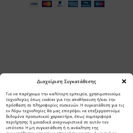
Μάθετε πρώτοι τα νέα
και τις προσφορές
μας.
Διαχείριση Συγκατάθεσης
Για να παρέχουμε την καλύτερη εμπειρία, χρησιμοποιούμε
τεχνολογίες όπως cookies για την αποθήκευση ή/και την
πρόσβαση σε πληροφορίες συσκευών. Η συγκατάθεση για τις
εν λόγω τεχνολογίες θα μας επιτρέψει να επεξεργαστούμε
δεδομένα προσωπικού χαρακτήρα, όπως συμπεριφορά
Έχω διαβάσει και συμφωνώ με την
περιήγησης ή μοναδικά αναγνωριστικά σε αυτόν τον
Πολιτική Απορρήτου
ιστότοπο. Η μη συγκατάθεση ή η ανάκληση της