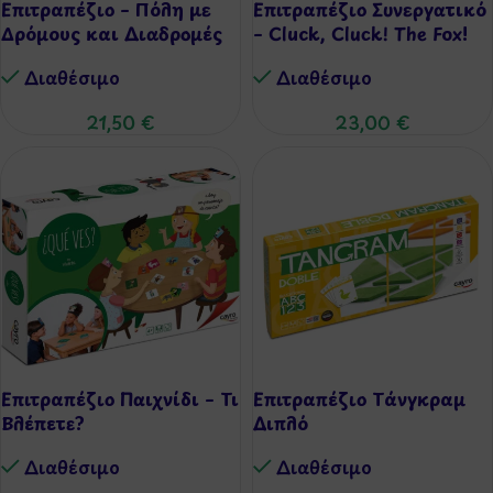
Επιτραπέζιο – Πόλη με
Επιτραπέζιο Συνεργατικό
Δρόμους και Διαδρομές
– Cluck, Cluck! The Fox!
Διαθέσιμo
Διαθέσιμo
21,50
€
23,00
€
Επιτραπέζιο Παιχνίδι – Τι
Επιτραπέζιο Τάνγκραμ
Βλέπετε?
Διπλό
Διαθέσιμo
Διαθέσιμo