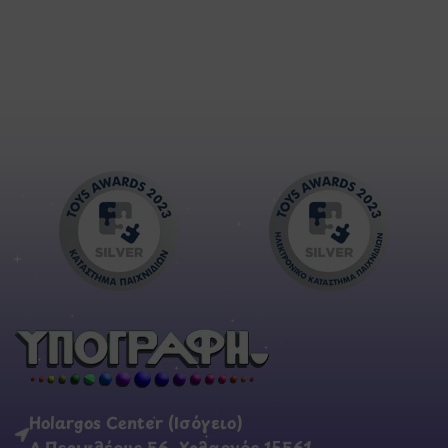
Holargos Center (Ισόγειο)
Λ.Περικλέους 56, Χολαργός 15561