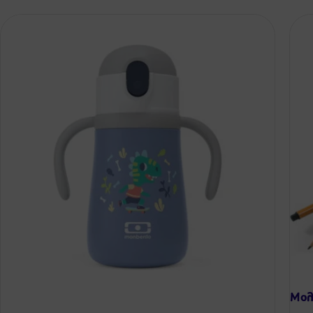
Μολ
-9%