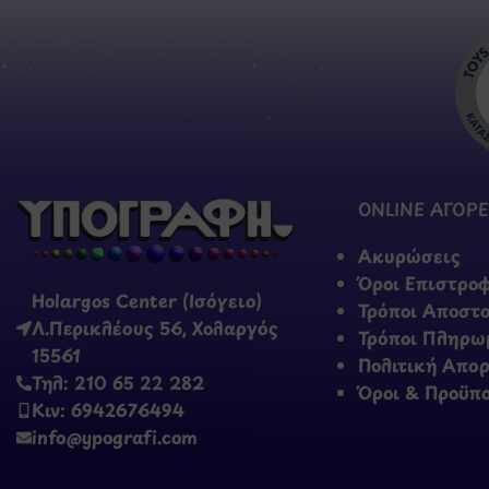
ONLINE ΑΓΟΡΕ
Ακυρώσεις
Όροι Επιστρο
Holargos Center (Ισόγειο)
Τρόποι Αποστ
Λ.Περικλέους 56, Χολαργός
Τρόποι Πληρω
15561
Πολιτική Απο
Τηλ: 210 65 22 282
Όροι & Προϋπ
Κιν: 6942676494
info@ypografi.com