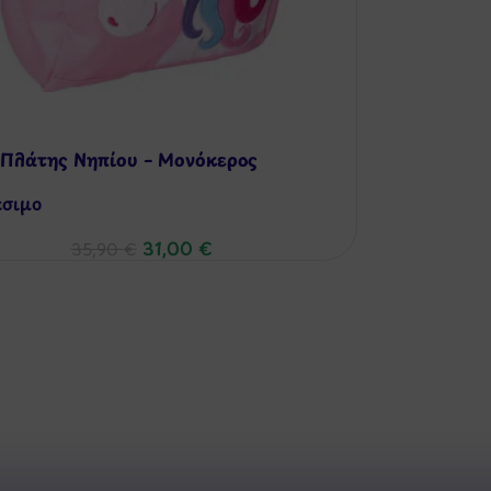
 Πλάτης Νηπίου – Μονόκερος
έσιμo
31,00
€
35,90
€