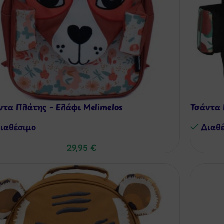
ντα Πλάτης – Ελάφι Melimelos
Τσάντα 
ιαθέσιμo
Διαθ
29,95
€