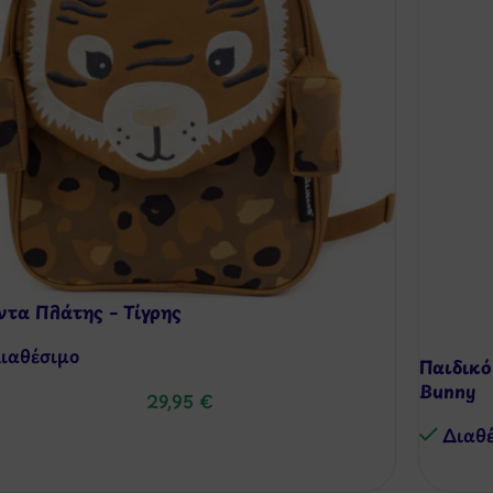
ντα Πλάτης – Τίγρης
-9%
ιαθέσιμo
Παιδικό
Bunny
29,95
€
Διαθ