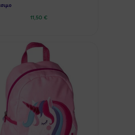
έσιμo
11,50
€