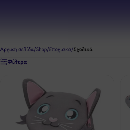
Αρχική σελίδα
/
Shop
/
Εποχιακά
/
Σχολικά
Φίλτρα