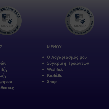
Σ
ΜΕΝΟΥ
Ο Λογαριασμός μου
φών
Σύγκριση Προϊόντων
ολής
Wishlist
μής
Καλάθι
ρρήτου
Shop
οθέσεις