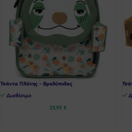
Τσάντα Πλάτης – Βραδύποδας
Τσά
Διαθέσιμo
Δ
29,95
€