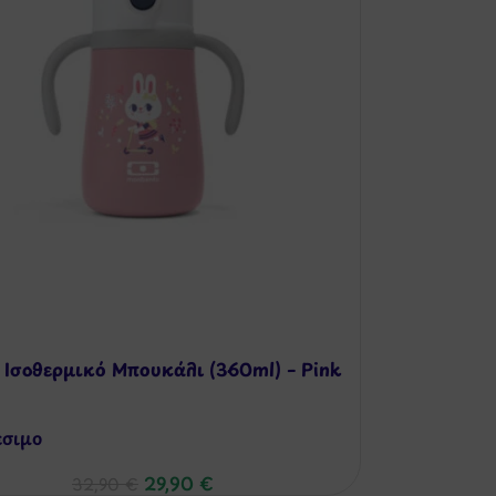
 Ισοθερμικό Μπουκάλι (360ml) – Pink
έσιμo
29,90
€
32,90
€