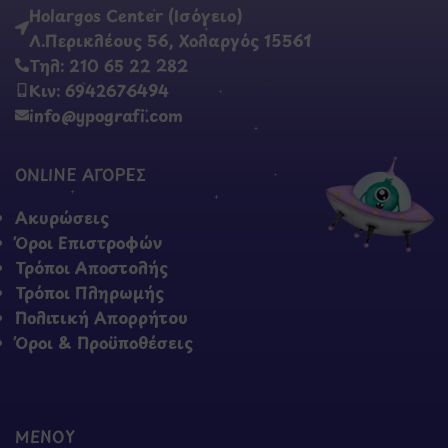
Holargos Center (Ισόγειο)
Λ.Περικλέους 56, Χολαργός 15561
Τηλ: 210 65 22 282
Κιν: 6942676494
info@ypografi.com
ONLINE ΑΓΟΡΕΣ
Ακυρώσεις
Όροι Επιστροφών
Τρόποι Αποστολής
Τρόποι Πληρωμής
Πολιτική Απορρήτου
Όροι & Προϋποθέσεις
ΜΕΝΟΥ