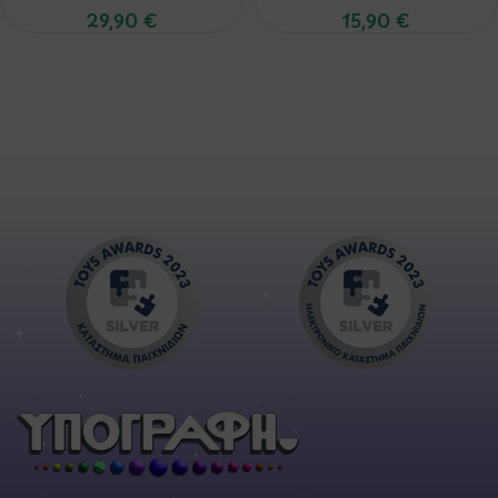
29,90
€
15,90
€