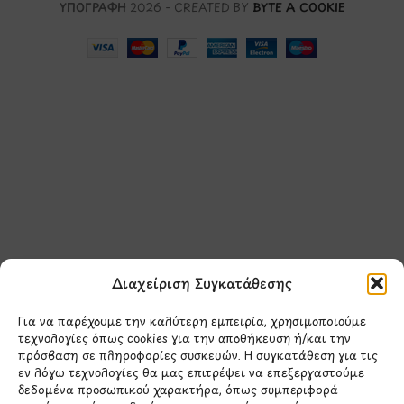
ΥΠΟΓΡΑΦΗ
2026 - CREATED BY
BYTE A COOKIE
Μάθετε πρώτοι τα νέα
και τις προσφορές
μας.
Διαχείριση Συγκατάθεσης
Για να παρέχουμε την καλύτερη εμπειρία, χρησιμοποιούμε
τεχνολογίες όπως cookies για την αποθήκευση ή/και την
πρόσβαση σε πληροφορίες συσκευών. Η συγκατάθεση για τις
εν λόγω τεχνολογίες θα μας επιτρέψει να επεξεργαστούμε
δεδομένα προσωπικού χαρακτήρα, όπως συμπεριφορά
Έχω διαβάσει και συμφωνώ με την