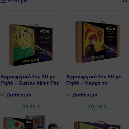
Φίλτρα
Δημιουργικό Σετ 3D με
Δημιουργικό Σετ 3D με
Πηλό – Gustav Klimt The
Πηλό – Manga το
Kiss
Στοιχείο της Φωτιάς
Διαθέσιμo
Διαθέσιμo
34,95
€
30,00
€