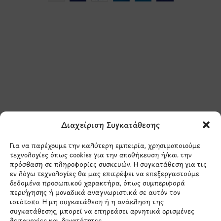
Μάθετε πρώτοι τα νέα
και τις προσφορές
μας.
Διαχείριση Συγκατάθεσης
Για να παρέχουμε την καλύτερη εμπειρία, χρησιμοποιούμε
τεχνολογίες όπως cookies για την αποθήκευση ή/και την
πρόσβαση σε πληροφορίες συσκευών. Η συγκατάθεση για τις
εν λόγω τεχνολογίες θα μας επιτρέψει να επεξεργαστούμε
δεδομένα προσωπικού χαρακτήρα, όπως συμπεριφορά
Έχω διαβάσει και συμφωνώ με την
περιήγησης ή μοναδικά αναγνωριστικά σε αυτόν τον
Πολιτική Απορρήτου
ιστότοπο. Η μη συγκατάθεση ή η ανάκληση της
συγκατάθεσης, μπορεί να επηρεάσει αρνητικά ορισμένες
λειτουργίες και δυνατότητες.