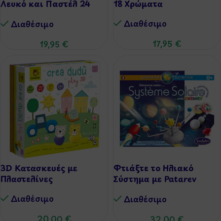
Λευκό και Παστέλ 24
18 Χρώματα
Χρώματα
Διαθέσιμo
Διαθέσιμo
17,95
€
19,95
€
3D Κατασκευές με
Φτιάξτε το Ηλιακό
Πλαστελίνες
Σύστημα με Patarev
Science
Διαθέσιμo
Διαθέσιμo
20,00
€
32,00
€