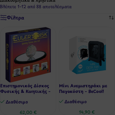
Διακοσμητικά & Χρηστικά
Βλέπετε 1–12 από 88 αποτελέσματα
Φίλτρα
Επιστημονικός Δίσκος
Μίνι Ανεμιστηράκι με
Φυσικής & Κινητικής –
Παγοκύστη – BeCool!
Δίσκος του Όιλερ
Διαθέσιμo
Διαθέσιμo
14,90
€
62,00
€