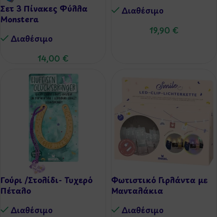
Ζωγραφιές
Σετ 3 Πίνακες Φύλλα
Διαθέσιμo
Monstera
19,90
€
Διαθέσιμo
14,00
€
Γούρι /Στολίδι- Τυχερό
Φωτιστικό Γιρλάντα με
Πέταλο
Μανταλάκια
Διαθέσιμo
Διαθέσιμo