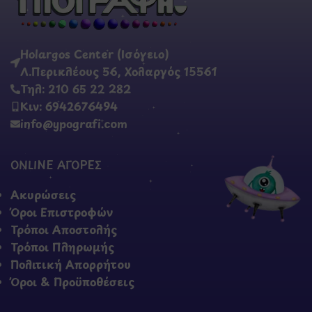
Holargos Center (Ισόγειο)
Λ.Περικλέους 56, Χολαργός 15561
Τηλ: 210 65 22 282
Κιν: 6942676494
info@ypografi.com
ONLINE ΑΓΟΡΕΣ
Ακυρώσεις
Όροι Επιστροφών
Τρόποι Αποστολής
Τρόποι Πληρωμής
Πολιτική Απορρήτου
Όροι & Προϋποθέσεις