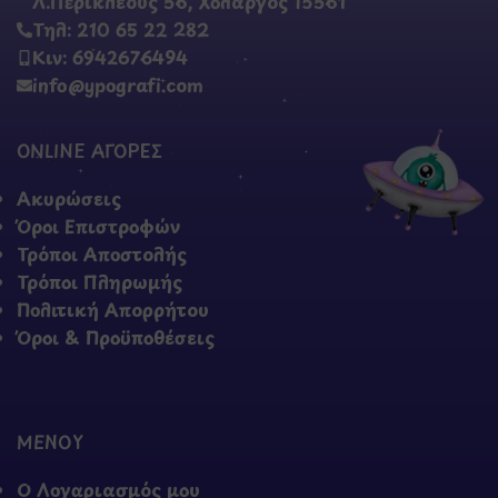
Λ.Περικλέους 56, Χολαργός 15561
Τηλ: 210 65 22 282
Κιν: 6942676494
info@ypografi.com
ONLINE ΑΓΟΡΕΣ
Ακυρώσεις
Όροι Επιστροφών
Τρόποι Αποστολής
Τρόποι Πληρωμής
Πολιτική Απορρήτου
Όροι & Προϋποθέσεις
ΜΕΝΟΥ
Ο Λογαριασμός μου