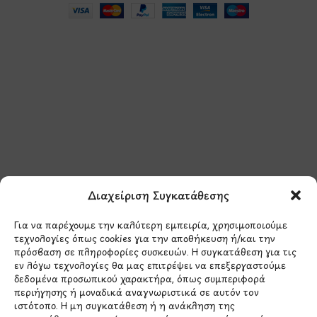
Μάθετε πρώτοι τα νέα
και τις προσφορές
μας.
Διαχείριση Συγκατάθεσης
Για να παρέχουμε την καλύτερη εμπειρία, χρησιμοποιούμε
τεχνολογίες όπως cookies για την αποθήκευση ή/και την
πρόσβαση σε πληροφορίες συσκευών. Η συγκατάθεση για τις
εν λόγω τεχνολογίες θα μας επιτρέψει να επεξεργαστούμε
δεδομένα προσωπικού χαρακτήρα, όπως συμπεριφορά
Έχω διαβάσει και συμφωνώ με την
περιήγησης ή μοναδικά αναγνωριστικά σε αυτόν τον
Πολιτική Απορρήτου
ιστότοπο. Η μη συγκατάθεση ή η ανάκληση της