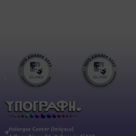
Holargos Center (Ισόγειο)