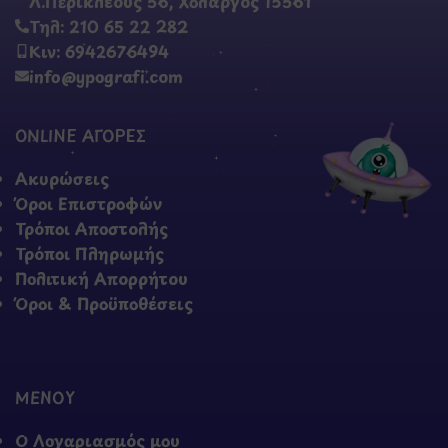
Λ.Περικλέους 56, Χολαργός 15561
Τηλ: 210 65 22 282
Κιν: 6942676494
info@ypografi.com
ONLINE ΑΓΟΡΕΣ
Ακυρώσεις
Όροι Επιστροφών
Τρόποι Αποστολής
Τρόποι Πληρωμής
Πολιτική Απορρήτου
Όροι & Προϋποθέσεις
ΜΕΝΟΥ
Ο Λογαριασμός μου