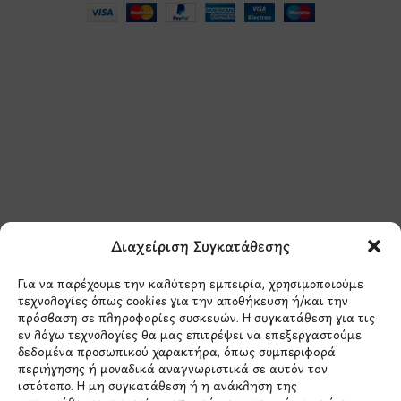
Μάθετε πρώτοι τα νέα
και τις προσφορές
μας.
Διαχείριση Συγκατάθεσης
Για να παρέχουμε την καλύτερη εμπειρία, χρησιμοποιούμε
τεχνολογίες όπως cookies για την αποθήκευση ή/και την
πρόσβαση σε πληροφορίες συσκευών. Η συγκατάθεση για τις
εν λόγω τεχνολογίες θα μας επιτρέψει να επεξεργαστούμε
δεδομένα προσωπικού χαρακτήρα, όπως συμπεριφορά
Έχω διαβάσει και συμφωνώ με την
περιήγησης ή μοναδικά αναγνωριστικά σε αυτόν τον
Πολιτική Απορρήτου
ιστότοπο. Η μη συγκατάθεση ή η ανάκληση της