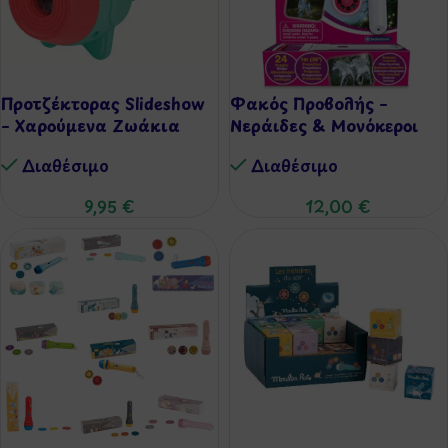
Προτζέκτορας Slideshow
Φακός Προβολής –
– Χαρούμενα Ζωάκια
Νεράιδες & Μονόκεροι
Διαθέσιμo
Διαθέσιμo
9,95
€
12,00
€