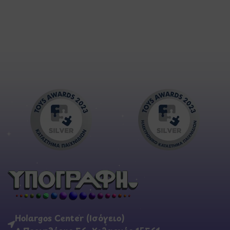
Holargos Center (Ισόγειο)