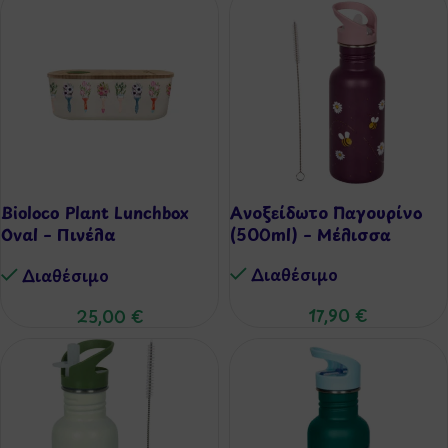
Bioloco Plant Lunchbox
Ανοξείδωτο Παγουρίνο
Oval – Πινέλα
(500ml) – Μέλισσα
Λουλουδιών (800ml)
Διαθέσιμo
Διαθέσιμo
17,90
€
25,00
€