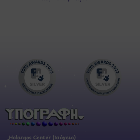
Holargos Center (Ισόγειο)