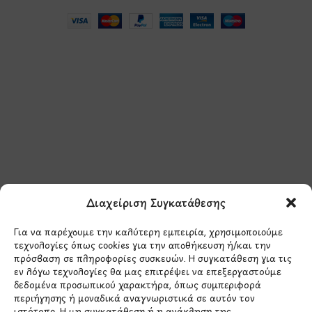
Μάθετε πρώτοι τα νέα
και τις προσφορές
μας.
Διαχείριση Συγκατάθεσης
Για να παρέχουμε την καλύτερη εμπειρία, χρησιμοποιούμε
τεχνολογίες όπως cookies για την αποθήκευση ή/και την
πρόσβαση σε πληροφορίες συσκευών. Η συγκατάθεση για τις
εν λόγω τεχνολογίες θα μας επιτρέψει να επεξεργαστούμε
δεδομένα προσωπικού χαρακτήρα, όπως συμπεριφορά
Έχω διαβάσει και συμφωνώ με την
περιήγησης ή μοναδικά αναγνωριστικά σε αυτόν τον
Πολιτική Απορρήτου
ιστότοπο. Η μη συγκατάθεση ή η ανάκληση της