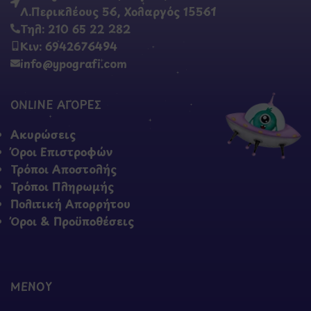
Λ.Περικλέους 56, Χολαργός 15561
Τηλ: 210 65 22 282
Κιν: 6942676494
info@ypografi.com
ONLINE ΑΓΟΡΕΣ
Ακυρώσεις
Όροι Επιστροφών
Τρόποι Αποστολής
Τρόποι Πληρωμής
Πολιτική Απορρήτου
Όροι & Προϋποθέσεις
ΜΕΝΟΥ