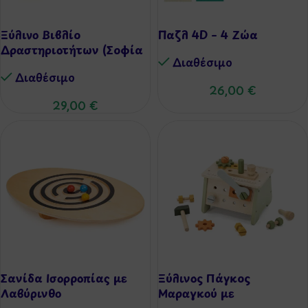
Ξύλινο Βιβλίο
Παζλ 4D – 4 Ζώα
Δραστηριοτήτων (Σοφία
Διαθέσιμo
Τουλιάτου) – 4 Εποχές
Διαθέσιμo
26,00
€
29,00
€
Σανίδα Ισορροπίας με
Ξύλινος Πάγκος
Λαβύρινθο
Μαραγκού με