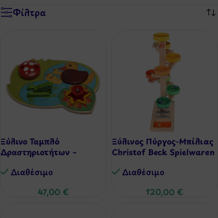
Φίλτρα
Ξύλινο Ταμπλό
Ξύλινος Πύργος-Μπίλιας
Δραστηριοτήτων –
Christof Beck Spielwaren
Ηχητική Λίμνη
(Tellerturm)
Διαθέσιμo
Διαθέσιμo
47,00
€
120,00
€