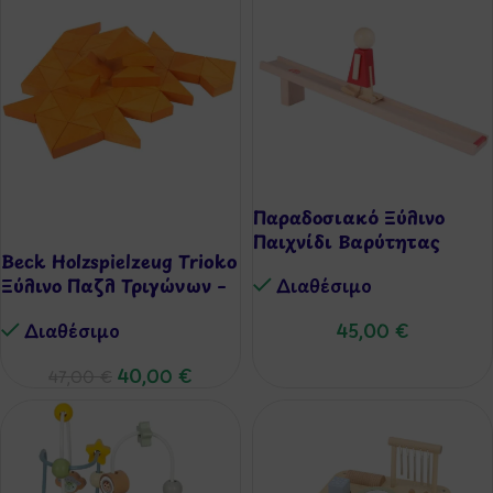
Παραδοσιακό Ξύλινο
-15%
Παιχνίδι Βαρύτητας
Beck Holzspielzeug Trioko
Ξύλινο Παζλ Τριγώνων –
Διαθέσιμo
Πορτοκαλί
Διαθέσιμo
45,00
€
40,00
€
47,00
€