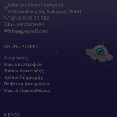
Holargos Center (Ισόγειο)
Λ.Περικλέους 56, Χολαργός 15561
Τηλ: 210 65 22 282
Κιν: 6942676494
info@ypografi.com
ONLINE ΑΓΟΡΕΣ
Ακυρώσεις
Όροι Επιστροφών
Τρόποι Αποστολής
Τρόποι Πληρωμής
Πολιτική Απορρήτου
Όροι & Προϋποθέσεις
ΜΕΝΟΥ