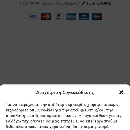
ΥΠΟΓΡΑΦΗ
2026 - CREATED BY
BYTE A COOKIE
Μάθετε πρώτοι τα νέα
και τις προσφορές
μας.
Διαχείριση Συγκατάθεσης
Για να παρέχουμε την καλύτερη εμπειρία, χρησιμοποιούμε
τεχνολογίες όπως cookies για την αποθήκευση ή/και την
πρόσβαση σε πληροφορίες συσκευών. Η συγκατάθεση για τις
εν λόγω τεχνολογίες θα μας επιτρέψει να επεξεργαστούμε
δεδομένα προσωπικού χαρακτήρα, όπως συμπεριφορά
Έχω διαβάσει και συμφωνώ με την