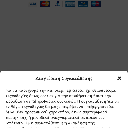
Μάθετε πρώτοι τα νέα
και τις προσφορές
μας.
Διαχείριση Συγκατάθεσης
Για να παρέχουμε την καλύτερη εμπειρία, χρησιμοποιούμε
τεχνολογίες όπως cookies για την αποθήκευση ή/και την
πρόσβαση σε πληροφορίες συσκευών. Η συγκατάθεση για τις
εν λόγω τεχνολογίες θα μας επιτρέψει να επεξεργαστούμε
δεδομένα προσωπικού χαρακτήρα, όπως συμπεριφορά
Έχω διαβάσει και συμφωνώ με την
περιήγησης ή μοναδικά αναγνωριστικά σε αυτόν τον
Πολιτική Απορρήτου
ιστότοπο. Η μη συγκατάθεση ή η ανάκληση της