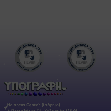
Holargos Center (Ισόγειο)
Λ.Περικλέους 56, Χολαργός 15561