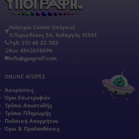
Holargos Center (Ισόγειο)
Λ.Περικλέους 56, Χολαργός 15561
Τηλ: 210 65 22 282
Κιν: 6942676494
info@ypografi.com
ONLINE ΑΓΟΡΕΣ
Ακυρώσεις
Όροι Επιστροφών
Τρόποι Αποστολής
Τρόποι Πληρωμής
Πολιτική Απορρήτου
Όροι & Προϋποθέσεις