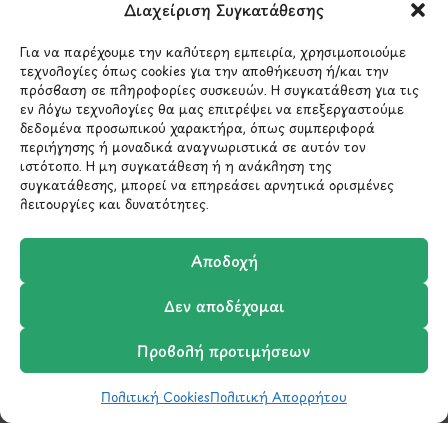
Διαχείριση Συγκατάθεσης
Για να παρέχουμε την καλύτερη εμπειρία, χρησιμοποιούμε
τεχνολογίες όπως cookies για την αποθήκευση ή/και την
ΥΠΟΓΡΑΦΗ
2026 - CREATED BY
BYTE A COOKIE
πρόσβαση σε πληροφορίες συσκευών. Η συγκατάθεση για τις
εν λόγω τεχνολογίες θα μας επιτρέψει να επεξεργαστούμε
δεδομένα προσωπικού χαρακτήρα, όπως συμπεριφορά
περιήγησης ή μοναδικά αναγνωριστικά σε αυτόν τον
ιστότοπο. Η μη συγκατάθεση ή η ανάκληση της
συγκατάθεσης, μπορεί να επηρεάσει αρνητικά ορισμένες
λειτουργίες και δυνατότητες.
Μάθετε πρώτοι τα νέα
Αποδοχή
και τις προσφορές
Δεν αποδέχομαι
μας.
Προβολή προτιμήσεων
Πολιτική Cookies
Πολιτική Απορρήτου
Shop
Φίλτρα
Wishlist
Καλάθι
Σύγκριση
Ο Λογαριασμός μου