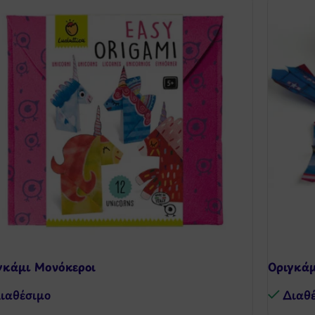
γκάμι Μονόκεροι
Οριγκάμ
ιαθέσιμo
Διαθ