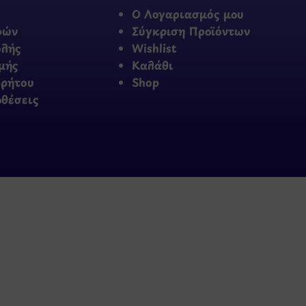
Ο Λογαριασμός μου
φών
Σύγκριση Προϊόντων
ολής
Wishlist
μής
Καλάθι
ρρήτου
Shop
οθέσεις
πρώτοι τα νέα και τις π