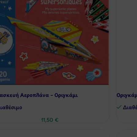
ασκευή Αεροπλάνα – Οριγκάμι
Οριγκάμ
ιαθέσιμo
Διαθ
11,50
€