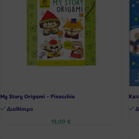
My Story Origami – Pinocchio
Κατ
Διαθέσιμo
Δ
13,00
€