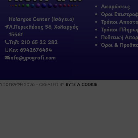
Ακυρώσεις
Όροι Επιστρο
Holargos Center (Ισόγειο)
Τρόποι Αποστ
Λ.Περικλέους 56, Χολαργός
Τρόποι Πληρω
15561
Πολιτική Απο
Τηλ: 210 65 22 282
Όροι & Προϋπ
Κιν: 6942676494
info@ypografi.com
ΥΠΟΓΡΑΦΗ
2026 - CREATED BY
BYTE A COOKIE
Μάθετε 