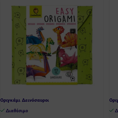
Οριγκάμι Δεινόσαυροι
Ορι
Διαθέσιμo
Δ