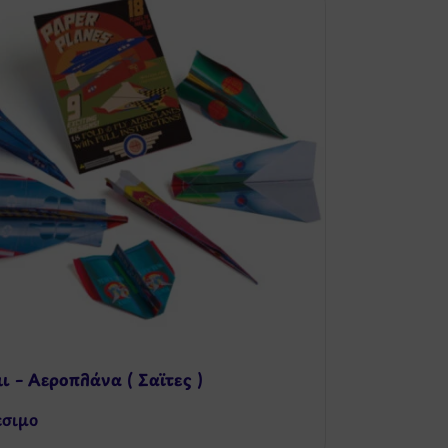
ι – Αεροπλάνα ( Σαϊτες )
έσιμo