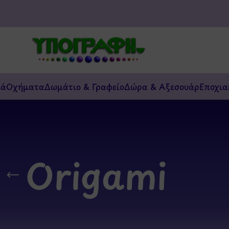
κά
Οχήματα
Δωμάτιο & Γραφείο
Δώρα & Αξεσουάρ
Εποχια
Origami