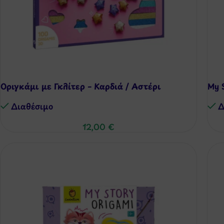
Οριγκάμι με Γκλίτερ – Καρδιά / Αστέρι
My S
Διαθέσιμo
Δ
12,00
€