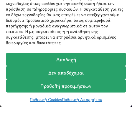
τεχνολογίες όπως cookies για την αποθήκευση ή/και την
ΜΕΝΟΥ
πρόσβαση σε πληροφορίες συσκευών. Η συγκατάθεση για τις
εν λόγω τεχνολογίες θα μας επιτρέψει να επεξεργαστούμε
δεδομένα προσωπικού χαρακτήρα, όπως συμπεριφορά
Ο Λογαριασμός μου
περιήγησης ή μοναδικά αναγνωριστικά σε αυτόν τον
Σύγκριση Προϊόντων
ιστότοπο. Η μη συγκατάθεση ή η ανάκληση της
Wishlist
συγκατάθεσης, μπορεί να επηρεάσει αρνητικά ορισμένες
λειτουργίες και δυνατότητες.
Καλάθι
Shop
Αποδοχή
Δεν αποδέχομαι
ΣΧΕΤΙΚΑ ΜΕ ΕΜΑΣ
Προβολή προτιμήσεων
Σχετικά με εμάς
Επικοινωνία
Πολιτική Cookies
Πολιτική Απορρήτου
Shop
Φίλτρα
Wishlist
Καλάθι
Σύγκριση
Ο Λογαριασμός μου