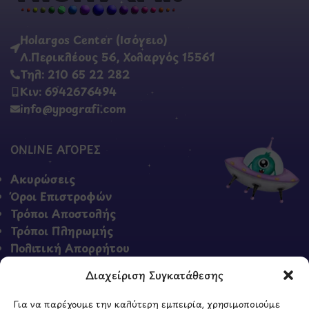
Holargos Center (Ισόγειο)
Λ.Περικλέους 56, Χολαργός 15561
Τηλ: 210 65 22 282
Κιν: 6942676494
info@ypografi.com
ONLINE ΑΓΟΡΕΣ
Ακυρώσεις
Όροι Επιστροφών
Τρόποι Αποστολής
Τρόποι Πληρωμής
Πολιτική Απορρήτου
Όροι & Προϋποθέσεις
Διαχείριση Συγκατάθεσης
Για να παρέχουμε την καλύτερη εμπειρία, χρησιμοποιούμε