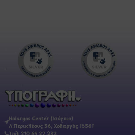
Holargos Center (Ισόγειο)
Λ.Περικλέους 56, Χολαργός 15561
Τηλ: 210 65 22 282