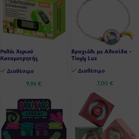
Ρολόι Χεριού
Βραχιόλι με Αλυσίδα –
Καταμετρητής
Tinyly Luz
(Βηματόμετρο/Θερμίδες/
Διαθέσιμo
Διαθέσιμo
Απόσταση)
7,00
€
9,95
€