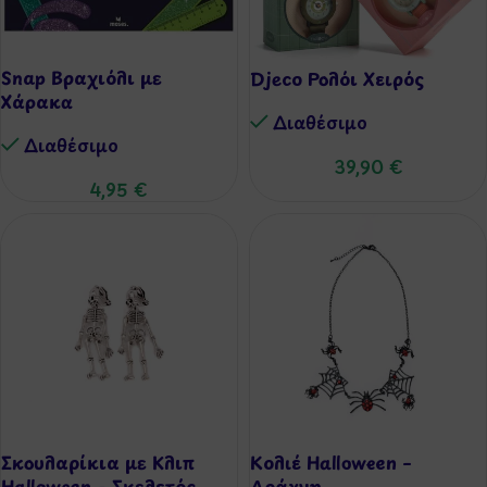
Snap Βραχιόλι με
Djeco Ρολόι Χειρός
Χάρακα
Διαθέσιμo
Διαθέσιμo
39,90
€
4,95
€
Σκουλαρίκια με Κλιπ
Κολιέ Halloween –
Halloween – Σκελετός
Αράχνη