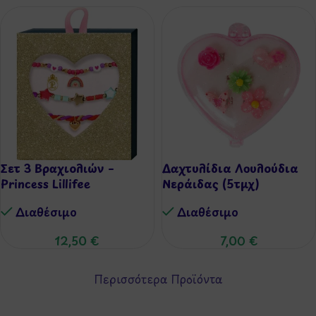
Σετ 3 Βραχιολιών –
Δαχτυλίδια Λουλούδια
Princess Lillifee
Νεράιδας (5τμχ)
Διαθέσιμo
Διαθέσιμo
12,50
€
7,00
€
Περισσότερα Προϊόντα