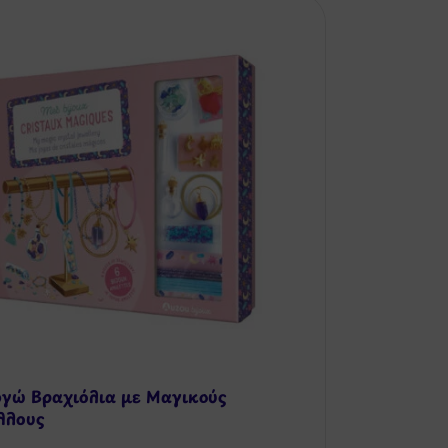
γώ Βραχιόλια με Μαγικούς
λλους