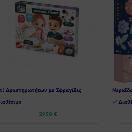
τί Δραστηριοτήτων με Σφραγίδες
Νεραϊδο
ιαθέσιμo
Διαθ
29,90
€