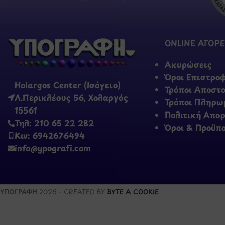
ONLINE ΑΓΟΡΕ
Ακυρώσεις
Όροι Επιστρο
Holargos Center (Ισόγειο)
Τρόποι Αποστ
Λ.Περικλέους 56, Χολαργός
Τρόποι Πληρω
15561
Πολιτική Απο
Τηλ: 210 65 22 282
Όροι & Προϋπ
Κιν: 6942676494
info@ypografi.com
ΥΠΟΓΡΑΦΗ
2026 - CREATED BY
BYTE A COOKIE