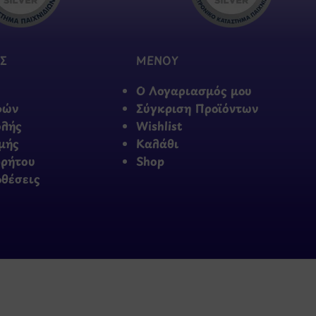
Σ
ΜΕΝΟΥ
Ο Λογαριασμός μου
φών
Σύγκριση Προϊόντων
ολής
Wishlist
μής
Καλάθι
ρρήτου
Shop
οθέσεις