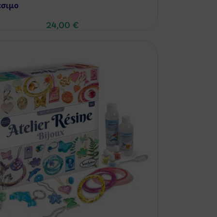
έσιμo
24,00
€