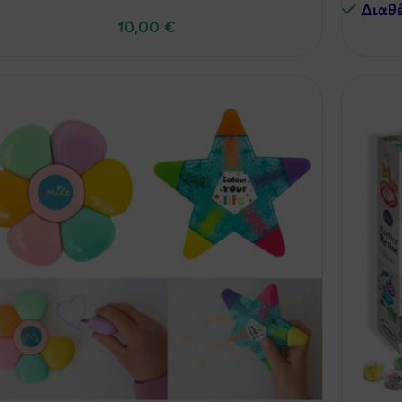
Διαθ
10,00
€