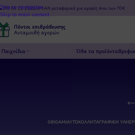
Skip to navigation
210 65 22 282
ΔΩΡΕΑΝ μεταφορικά για αγορές άνω των 70€
Skip to main content
Πόντοι επιβράβευσης
Ανταμοιβή αγορών
Παιχνίδια
Όλα τα προϊόντα
Βρεφι
ORIGAMI
ΑΥΤΟΚΌΛΛΗΤΑ
ΓΡΑΦΙΚΉ ΎΛΗ
ΕΡ