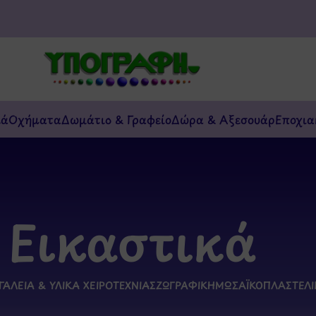
κά
Οχήματα
Δωμάτιο & Γραφείο
Δώρα & Αξεσουάρ
Εποχια
Εικαστικά
ΓΑΛΕΊΑ & ΥΛΙΚΆ ΧΕΙΡΟΤΕΧΝΊΑΣ
ΖΩΓΡΑΦΙΚΉ
ΜΩΣΑΪΚΌ
ΠΛΑΣΤΕΛ