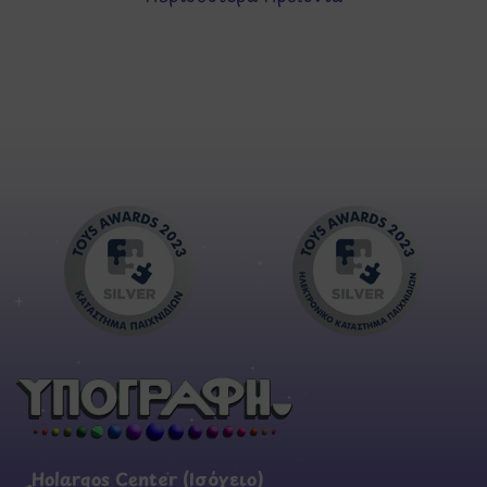
Holargos Center (Ισόγειο)