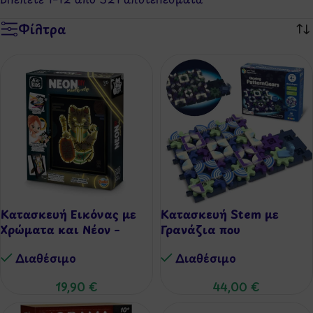
Φίλτρα
Κατασκευή Εικόνας με
Κατασκευή Stem με
Χρώματα και Νέον –
Γρανάζια που
Maneki-Neko
Φωσφορίζουν – Glowing
Διαθέσιμo
Διαθέσιμo
PatternGears
19,90
€
44,00
€