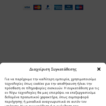
Μάθετε πρώτοι τα νέα
και τις προσφορές
μας.
Διαχείριση Συγκατάθεσης
Για να παρέχουμε την καλύτερη εμπειρία, χρησιμοποιούμε
τεχνολογίες όπως cookies για την αποθήκευση ή/και την
πρόσβαση σε πληροφορίες συσκευών. Η συγκατάθεση για τις
εν λόγω τεχνολογίες θα μας επιτρέψει να επεξεργαστούμε
δεδομένα προσωπικού χαρακτήρα, όπως συμπεριφορά
Έχω διαβάσει και συμφωνώ με την
περιήγησης ή μοναδικά αναγνωριστικά σε αυτόν τον
Πολιτική Απορρήτου
ιστότοπο. Η μη συγκατάθεση ή η ανάκληση της