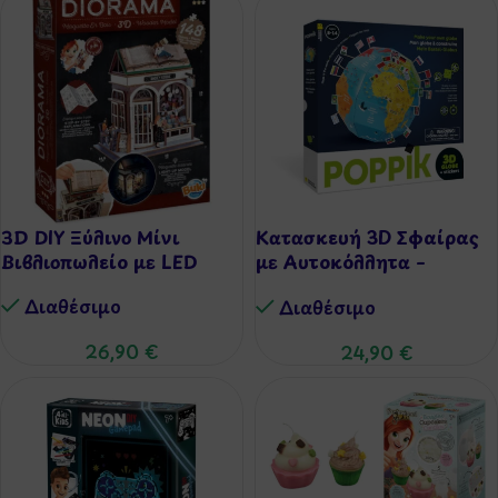
3D DIY Ξύλινο Μίνι
Κατασκευή 3D Σφαίρας
Βιβλιοπωλείο με LED
με Αυτοκόλλητα –
Σημαίες
Διαθέσιμo
Διαθέσιμo
26,90
€
24,90
€