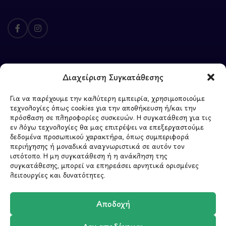
ΥΠΟΓΡΑΦΗ
Διαχείριση Συγκατάθεσης
2026 - CREATED BY
BYTE A COOKIE
Για να παρέχουμε την καλύτερη εμπειρία, χρησιμοποιούμε
τεχνολογίες όπως cookies για την αποθήκευση ή/και την
πρόσβαση σε πληροφορίες συσκευών. Η συγκατάθεση για τις
εν λόγω τεχνολογίες θα μας επιτρέψει να επεξεργαστούμε
δεδομένα προσωπικού χαρακτήρα, όπως συμπεριφορά
περιήγησης ή μοναδικά αναγνωριστικά σε αυτόν τον
ιστότοπο. Η μη συγκατάθεση ή η ανάκληση της
Μάθετε πρώτοι τα νέα
συγκατάθεσης, μπορεί να επηρεάσει αρνητικά ορισμένες
λειτουργίες και δυνατότητες.
και τις προσφορές
μας.
Αποδοχή