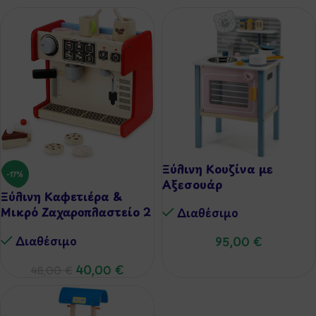
Ξύλινη Κουζίνα με
-17%
Αξεσουάρ
Ξύλινη Καφετιέρα &
Μικρό Ζαχαροπλαστείο 2
Διαθέσιμo
σε 1
Διαθέσιμo
95,00
€
40,00
€
48,00
€