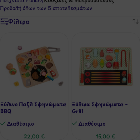
Παιχνίδια Ρόλων
/
Κουζίνες & Μικροσυσκευές
Προβολή όλων των 5 αποτελεσμάτων
Φίλτρα
Ξύλινο Παζλ Σφηνώματα
Ξύλινα Σφηνώματα –
BBQ
Grill
Διαθέσιμo
Διαθέσιμo
22,00
€
15,00
€