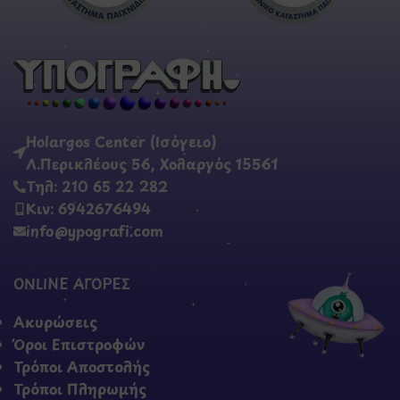
Holargos Center (Ισόγειο)
Λ.Περικλέους 56, Χολαργός 15561
Τηλ: 210 65 22 282
Κιν: 6942676494
info@ypografi.com
ONLINE ΑΓΟΡΕΣ
Ακυρώσεις
Όροι Επιστροφών
Τρόποι Αποστολής
Τρόποι Πληρωμής