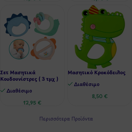
Σετ Μασητικά
Μασητικό Κροκόδειλος
Κουδουνίστρες ( 3 τμχ )
Διαθέσιμo
Διαθέσιμo
8,50
€
12,95
€
Περισσότερα Προϊόντα