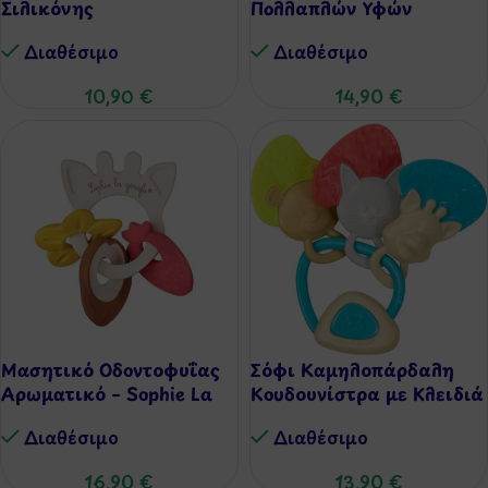
Σιλικόνης
Πολλαπλών Υφών
Διαθέσιμo
Διαθέσιμo
10,90
€
14,90
€
Μασητικό Οδοντοφυΐας
Σόφι Καμηλοπάρδαλη
Αρωματικό – Sophie La
Κουδουνίστρα με Κλειδιά
Girafe
Διαθέσιμo
Διαθέσιμo
13,90
€
16,90
€