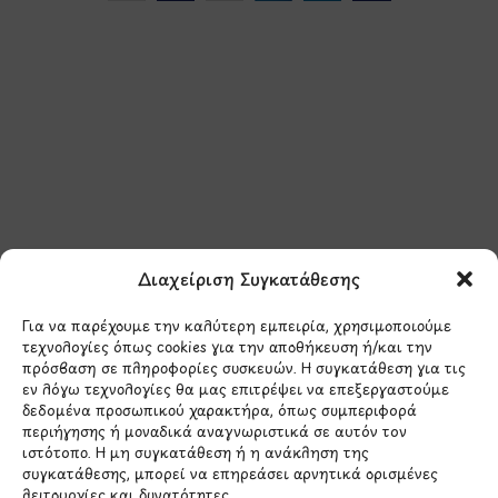
Μάθετε πρώτοι τα νέα
και τις προσφορές
μας.
Διαχείριση Συγκατάθεσης
Για να παρέχουμε την καλύτερη εμπειρία, χρησιμοποιούμε
τεχνολογίες όπως cookies για την αποθήκευση ή/και την
πρόσβαση σε πληροφορίες συσκευών. Η συγκατάθεση για τις
εν λόγω τεχνολογίες θα μας επιτρέψει να επεξεργαστούμε
δεδομένα προσωπικού χαρακτήρα, όπως συμπεριφορά
Έχω διαβάσει και συμφωνώ με την
περιήγησης ή μοναδικά αναγνωριστικά σε αυτόν τον
Πολιτική Απορρήτου
ιστότοπο. Η μη συγκατάθεση ή η ανάκληση της
συγκατάθεσης, μπορεί να επηρεάσει αρνητικά ορισμένες
λειτουργίες και δυνατότητες.