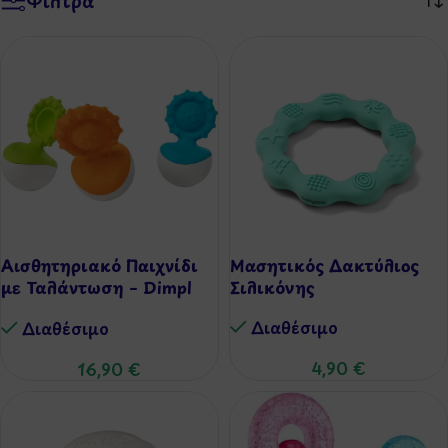
Φίλτρα
Αισθητηριακό Παιχνίδι
Μασητικός Δακτύλιος
με Ταλάντωση – Dimpl
Σιλικόνης
Wobbl
Διαθέσιμo
Διαθέσιμo
4,90
€
16,90
€