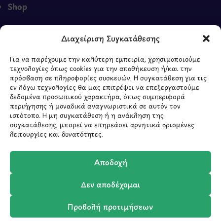
Shop
Διαχείριση Συγκατάθεσης
ΣΧΕΤΙΚΑ ΜΕ ΕΜΑΣ
Για να παρέχουμε την καλύτερη εμπειρία, χρησιμοποιούμε
τεχνολογίες όπως cookies για την αποθήκευση ή/και την
Σχετικά με εμάς
πρόσβαση σε πληροφορίες συσκευών. Η συγκατάθεση για τις
Επικοινωνία
εν λόγω τεχνολογίες θα μας επιτρέψει να επεξεργαστούμε
δεδομένα προσωπικού χαρακτήρα, όπως συμπεριφορά
περιήγησης ή μοναδικά αναγνωριστικά σε αυτόν τον
ιστότοπο. Η μη συγκατάθεση ή η ανάκληση της
συγκατάθεσης, μπορεί να επηρεάσει αρνητικά ορισμένες
λειτουργίες και δυνατότητες.
Αποδοχή
ΥΠΟΓΡΑΦΗ
2026 - CREATED BY
BYTE A COOKIE
Δεν αποδέχομαι
Προβολή προτιμήσεων