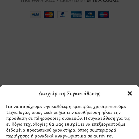
ΥΠΟΓΡΑΦΗ
2026 - CREATED BY
BYTE A COOKIE
Μάθετε πρώτοι τα νέα
και τις προσφορές
μας.
Διαχείριση Συγκατάθεσης
Για να παρέχουμε την καλύτερη εμπειρία, χρησιμοποιούμε
τεχνολογίες όπως cookies για την αποθήκευση ή/και την
πρόσβαση σε πληροφορίες συσκευών. Η συγκατάθεση για τις
εν λόγω τεχνολογίες θα μας επιτρέψει να επεξεργαστούμε
δεδομένα προσωπικού χαρακτήρα, όπως συμπεριφορά
Έχω διαβάσει και συμφωνώ με την
περιήγησης ή μοναδικά αναγνωριστικά σε αυτόν τον