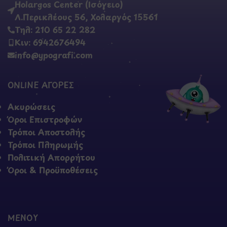
Holargos Center (Ισόγειο)
Λ.Περικλέους 56, Χολαργός 15561
Τηλ: 210 65 22 282
Κιν: 6942676494
info@ypografi.com
ONLINE ΑΓΟΡΕΣ
Ακυρώσεις
Όροι Επιστροφών
Τρόποι Αποστολής
Τρόποι Πληρωμής
Πολιτική Απορρήτου
Όροι & Προϋποθέσεις
ΜΕΝΟΥ