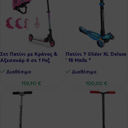
Σετ Πατίνι με Κράνος &
Πατίνι Y Glider XL Deluxe
Αξεσουάρ 6 σε 1 Ροζ
‘ 18 Μπλε *
Διαθέσιμo
Διαθέσιμo
159,90
€
100,00
€